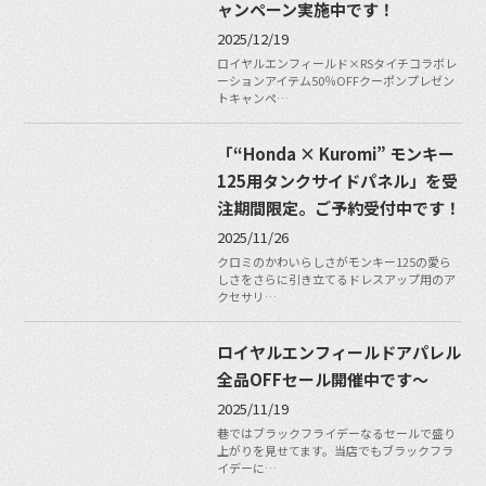
ャンペーン実施中です！
2025/12/19
ロイヤルエンフィールド×RSタイチコラボレ
ーションアイテム50％OFFクーポンプレゼン
トキャンペ…
「“Honda × Kuromi” モンキー
125用タンクサイドパネル」を受
注期間限定。ご予約受付中です！
2025/11/26
クロミのかわいらしさがモンキー125の愛ら
しさをさらに引き立てるドレスアップ用のア
クセサリ…
ロイヤルエンフィールドアパレル
全品OFFセール開催中です〜
2025/11/19
巷ではブラックフライデーなるセールで盛り
上がりを見せてます。当店でもブラックフラ
イデーに…