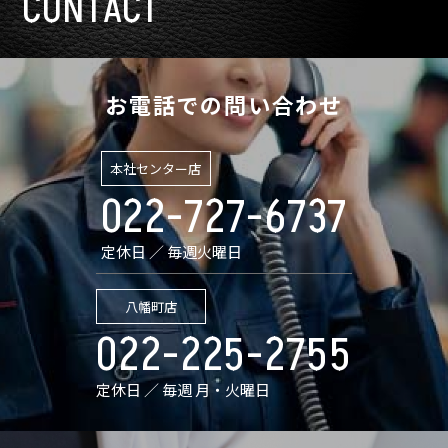
CONTACT
お電話での問い合わせ
本社センター店
022-727-6737
定休日 ／ 毎週火曜日
八幡町店
022-225-2755
定休日 ／ 毎週 月・火曜日