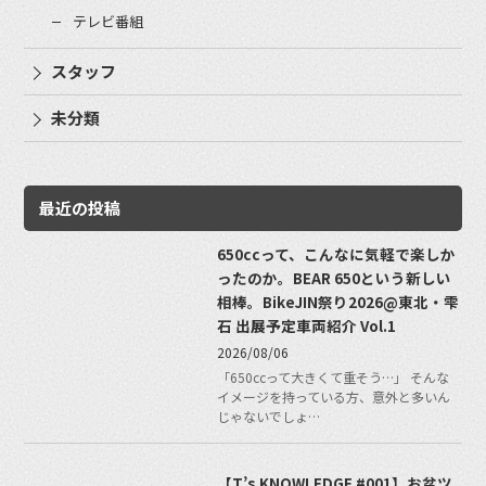
テレビ番組
スタッフ
未分類
最近の投稿
650ccって、こんなに気軽で楽しか
ったのか。BEAR 650という新しい
相棒。BikeJIN祭り2026@東北・雫
石 出展予定車両紹介 Vol.1
2026/08/06
「650ccって大きくて重そう…」 そんな
イメージを持っている方、意外と多いん
じゃないでしょ…
【T’s KNOWLEDGE #001】お盆ツ