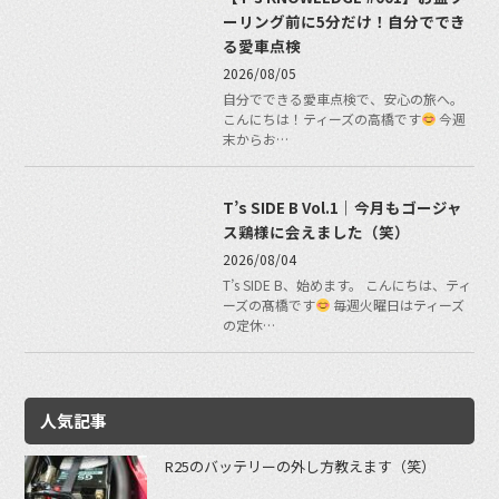
ーリング前に5分だけ！自分ででき
る愛車点検
2026/08/05
自分でできる愛車点検で、安心の旅へ。
こんにちは！ティーズの高橋です
今週
末からお…
T’s SIDE B Vol.1｜今月もゴージャ
ス鶏様に会えました（笑）
2026/08/04
T’s SIDE B、始めます。 こんにちは、ティ
ーズの髙橋です
毎週火曜日はティーズ
の定休…
人気記事
R25のバッテリーの外し方教えます（笑）