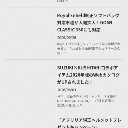
FUKUが…
Royal Enfield純正ソフトバッグ
対応車種が大幅拡大！GOAN
CLASSIC 350にも対応
2026/06/26
Royal Enfield純正ソフトバッグ対応車種が大
幅拡大！Royal Enfield純正アクセサリーの人
気アイ…
SUZUKI×KUSHITANIコラボア
イテム2026年版のWebカタログ
がUPされました！
2026/06/03
今年、定番のV-ストロームシリーズを始め、
DRZ-4S/4SM、GSX-8T/8TTが販売好調な
SUZUKISUZUKI車…
「アプリリア純正ヘルメットプレ
ゼントキャンペーン」