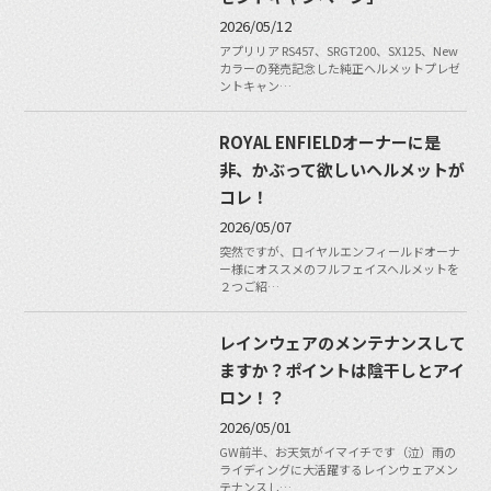
2026/05/12
アプリリア RS457、SRGT200、SX125、New
カラーの発売記念した純正ヘルメットプレゼ
ントキャン…
ROYAL ENFIELDオーナーに是
非、かぶって欲しいヘルメットが
コレ！
2026/05/07
突然ですが、ロイヤルエンフィールドオーナ
ー様にオススメのフルフェイスヘルメットを
２つご紹…
レインウェアのメンテナンスして
ますか？ポイントは陰干しとアイ
ロン！？
2026/05/01
GW前半、お天気がイマイチです（泣）雨の
ライディングに大活躍するレインウェアメン
テナンスし…