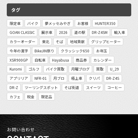
タグ
限定車
バイク
夢メッセみやぎ
お客様
HUNTER350
GOAN CLASSIC
展示車
2026
道の駅
DR-Z4SM
輸入車
カラーオーダー
東北
そば
地域貢献
グリップヒーター
今年の漢字
BikeJIN祭り
クラッシック650
お年玉
XSR900GP
自転車
Hayabusa
商品券
カレンダー
Kuromi
ゴルフ
バイク買取
月曜ブログ
買取
U_29
アプリリア
NFR-01
月ブロ
極上車
クリパ
DR-Z4S
DR-Z
ツーリングスポット
そば街道
スイーツ
コーヒー
カフェ
税金
限定品
お問い合わせ