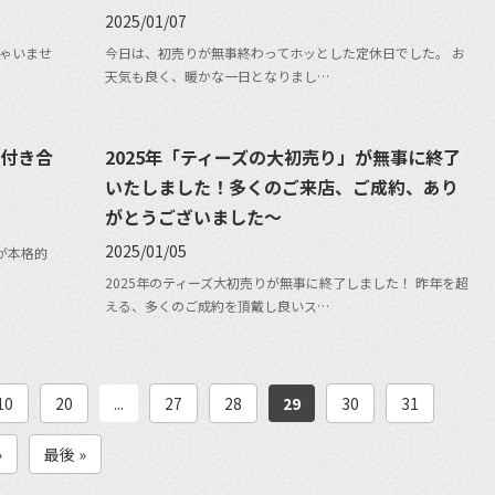
2025/01/07
ちゃいませ
今日は、初売りが無事終わってホッとした定休日でした。 お
天気も良く、暖かな一日となりまし…
お付き合
2025年「ティーズの大初売り」が無事に終了
いたしました！多くのご来店、ご成約、あり
がとうございました〜
2025/01/05
が本格的
2025年のティーズ大初売りが無事に終了しました！ 昨年を超
える、多くのご成約を頂戴し良いス…
10
20
...
27
28
29
30
31
»
最後 »