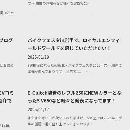
す〜 開催のお知らせは様々なSNSで発…
風は冷た
ブログ
バイクフェスタin岩手で、ロイヤルエンフィ
ールドワールドを感じていただきたい！
2025/01/19
とお褒め
3週間後になったAJ東北・バイクフェスタ2025in岩手 順調に
準備が進んでおります。 当店では、…
EVコミ
E-Clutch装着のレブル250にNEWカラーとな
ご紹介で
ったS V650など続々と発表になってます！
2025/01/17
まだまだ寒い日が続いておりますが、SNS上では2025年モデ
ルの話題で暑く盛り上げってきておりま…
14年。