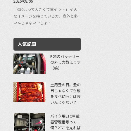
2026/08/06
「650ccって大きくて重そう…」 そん
なイメージを持っている方、意外と多
いんじゃないでしょ…
人気記事
R25のバッテリー
の外し方教えます
（笑）
土用丑の日。丑の
日じゃなくても鰻
を食べに行けば良
いんじゃない？
バイク用ETC車載
器管理番号って
何？どこを見れば