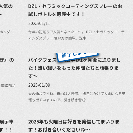
人気の
DZL・セラミックコーティングスプレーのお
〜
試しボトルを販売中です！
2025/01/11
ホンダ・
今年の初売りで人気となった一つ。 DZL・セラミックコーテ
ィングスプレー 使い方は簡単。洗車…
やぎ』の
バイクフェスタin岩手が1ヶ月後に迫りまし
た！熱い想いをもった仲間たちと頑張りま
す〜
2025/01/09
＆南海部品
雪の仙台ですね。市内は大渋滞。 明日にかけて大雪になる予
報も出ていますので、引き続き警戒…
＆展示車
2025年も火曜日は好きを発信してまいりま
す！！
す！お付き合いくださいね〜