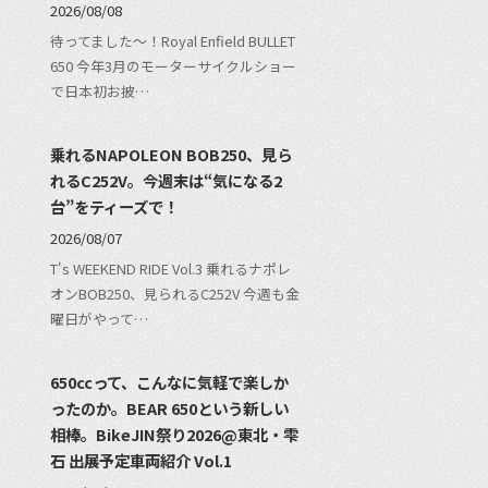
2026/08/08
待ってました〜！Royal Enfield BULLET
650 今年3月のモーターサイクルショー
で日本初お披…
乗れるNAPOLEON BOB250、見ら
れるC252V。今週末は“気になる2
台”をティーズで！
2026/08/07
T's WEEKEND RIDE Vol.3 乗れるナポレ
オンBOB250、見られるC252V 今週も金
曜日がやって…
650ccって、こんなに気軽で楽しか
ったのか。BEAR 650という新しい
相棒。BikeJIN祭り2026@東北・雫
石 出展予定車両紹介 Vol.1