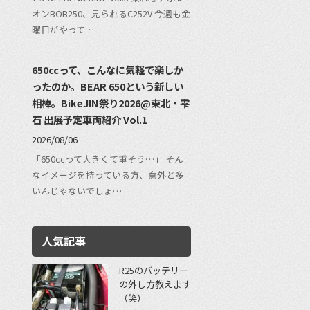
オンBOB250、見られるC252V 今週も金
曜日がやって…
650ccって、こんなに気軽で楽しか
ったのか。BEAR 650という新しい
相棒。BikeJIN祭り2026@東北・雫
石 出展予定車両紹介 Vol.1
2026/08/06
「650ccって大きくて重そう…」 そん
なイメージを持っている方、意外と多
いんじゃないでしょ…
人気記事
R25のバッテリー
の外し方教えます
（笑）