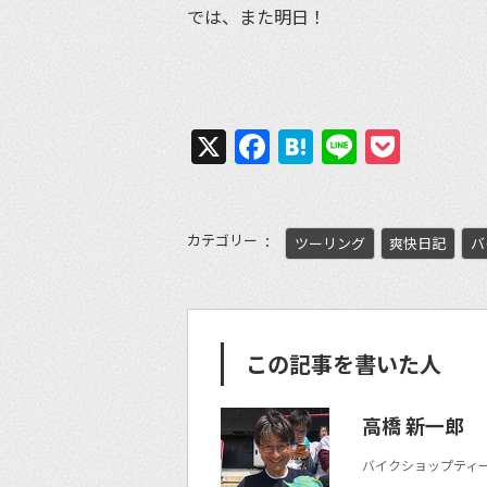
では、また明日！
X
Facebook
Hatena
Line
Pock
カテゴリー
ツーリング
爽快日記
バ
この記事を書いた人
高橋 新一郎
バイクショップティー