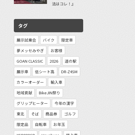
法はコレ！』
タグ
展示試乗会
バイク
限定車
夢メッセみやぎ
お客様
GOAN CLASSIC
2026
道の駅
展示車
低シート高
DR-Z4SM
カラーオーダー
輸入車
地域貢献
BikeJIN祭り
グリップヒーター
今年の漢字
東北
そば
商品券
ゴルフ
限定品
自転車
お年玉