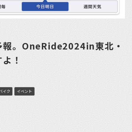
。OneRide2024in東北・
すよ！
バイク
イベント
et