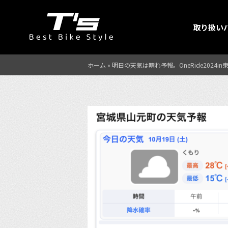
取り扱い
ホーム
»
明日の天気は晴れ予報。OneRide2024