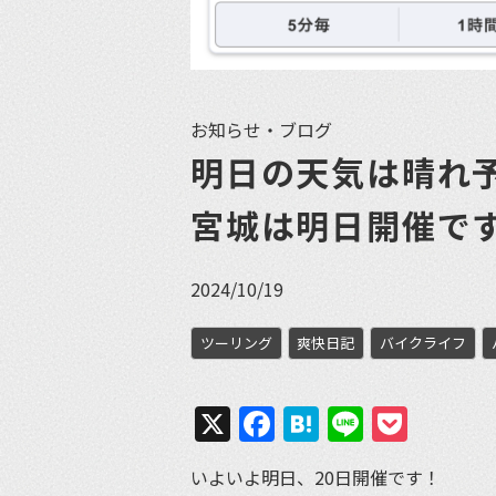
お知らせ・ブログ
明日の天気は晴れ予報
宮城は明日開催で
2024/10/19
ツーリング
爽快日記
バイクライフ
X
Facebook
Hatena
Line
Pock
いよいよ明日、20日開催です！