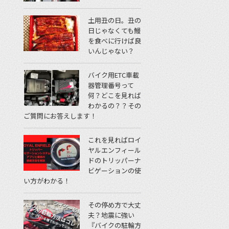
土用丑の日。丑の
日じゃなくても鰻
を食べに行けば良
いんじゃない？
バイク用ETC車載
器管理番号って
何？どこを見れば
わかるの？？その
ご質問にお答えします！
これを見ればロイ
ヤルエンフィール
ドのトリッパーナ
ビゲーションの使
い方がわかる！
その停め方で大丈
夫？地震に強い
『バイクの駐輪方