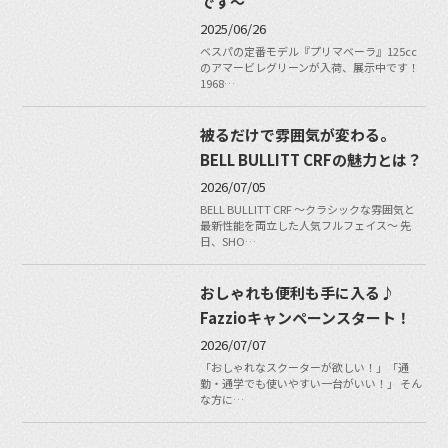
です〜
2025/06/26
ベスパの定番モデル『プリマベーラ』125cc
のアマービレグリーンが入荷、展示中です！
1968…
被るだけで雰囲気が変わる。
BELL BULLITT CRFの魅力とは？
2026/07/05
BELL BULLITT CRF 〜クラシックな雰囲気と
最新性能を両立した人気フルフェイス〜 先
日、SHO…
おしゃれも便利も手に入る♪
Fazzioキャンペーンスタート！
2026/07/07
「おしゃれなスクーターが欲しい！」「通
勤・通学でも使いやすい一台がいい！」 そん
な方に…