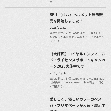
実…
BELL（ベル）ヘルメット展示販
売を開始しました！
2025/08/31
突然ですが、こちらのポスター（写真）をご
覧になった事ありませんか！？ロイヤルエン
フィール…
《大好評》ロイヤルエンフィール
ド・ライセンスサポートキャンペ
ーン2025実施中です！
2025/09/06
当店に新しく仲間に加わったROYAL ENFIELD
の試乗車は、HUNTER350これで当店でご試
乗可能となっ…
愛らしく、優しいカラーのベス
パ・プリマベーラが入荷・展示中