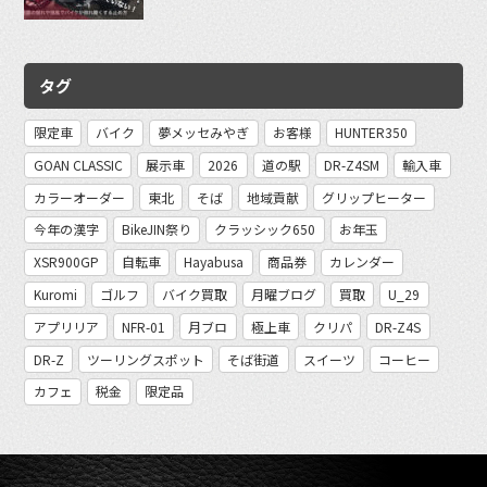
タグ
限定車
バイク
夢メッセみやぎ
お客様
HUNTER350
GOAN CLASSIC
展示車
2026
道の駅
DR-Z4SM
輸入車
カラーオーダー
東北
そば
地域貢献
グリップヒーター
今年の漢字
BikeJIN祭り
クラッシック650
お年玉
XSR900GP
自転車
Hayabusa
商品券
カレンダー
Kuromi
ゴルフ
バイク買取
月曜ブログ
買取
U_29
アプリリア
NFR-01
月ブロ
極上車
クリパ
DR-Z4S
DR-Z
ツーリングスポット
そば街道
スイーツ
コーヒー
カフェ
税金
限定品