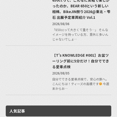
ったのか。BEAR 650という新しい
相棒。BikeJIN祭り2026@東北・雫
石 出展予定車両紹介 Vol.1
2026/08/06
「650ccって大きくて重そう…」 そんな
イメージを持っている方、意外と多いん
じゃないでしょ…
【T’s KNOWLEDGE #001】お盆ツ
ーリング前に5分だけ！自分ででき
る愛車点検
2026/08/05
自分でできる愛車点検で、安心の旅へ。
こんにちは！ティーズの高橋です
今週
末からお…
人気記事