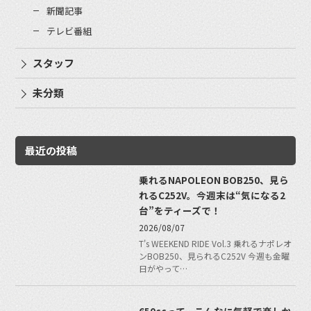
新聞記事
テレビ番組
スタッフ
未分類
最近の投稿
乗れるNAPOLEON BOB250、見ら
れるC252V。今週末は“気になる2
台”をティーズで！
2026/08/07
T's WEEKEND RIDE Vol.3 乗れるナポレオ
ンBOB250、見られるC252V 今週も金曜
日がやって…
650ccって、こんなに気軽で楽しか