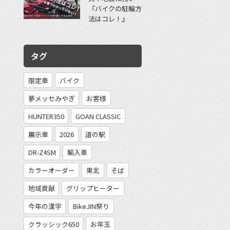
『バイクの駐輪方
法はコレ！』
タグ
限定車
バイク
夢メッセみやぎ
お客様
HUNTER350
GOAN CLASSIC
展示車
2026
道の駅
DR-Z4SM
輸入車
カラーオーダー
東北
そば
地域貢献
グリップヒーター
今年の漢字
BikeJIN祭り
クラッシック650
お年玉