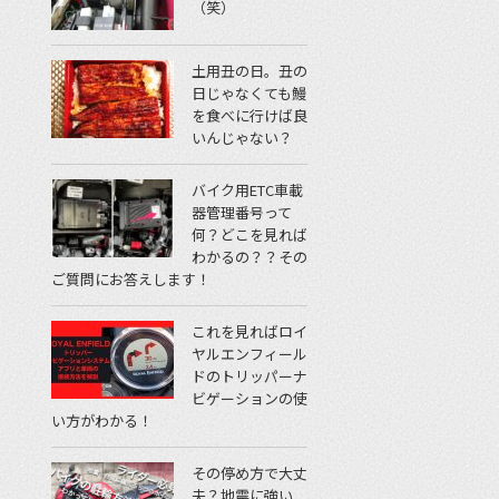
（笑）
土用丑の日。丑の
日じゃなくても鰻
を食べに行けば良
いんじゃない？
バイク用ETC車載
器管理番号って
何？どこを見れば
わかるの？？その
ご質問にお答えします！
これを見ればロイ
ヤルエンフィール
ドのトリッパーナ
ビゲーションの使
い方がわかる！
その停め方で大丈
夫？地震に強い