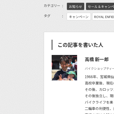
カテゴリー
お知らせ
セール＆キャン
タグ
キャンペーン
ROYAL ENFI
この記事を書いた人
高橋 新一郎
バイクショップティー
1966年、宮城県
高校卒業後、現在
その後、カロッツ
その後独立し、現
バイクライフを楽
二輪車の利便性、