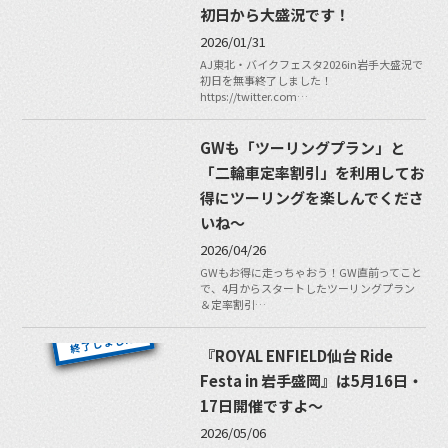
初日から大盛況です！
2026/01/31
AJ東北・バイクフェスタ2026in岩手大盛況で
初日を無事終了しました！
https://twitter.com…
GWも「ツーリングプラン」と
「二輪車定率割引」を利用してお
得にツーリングを楽しんでくださ
いね〜
2026/04/26
GWもお得に走っちゃおう！GW直前ってこと
で、4月からスタートしたツーリングプラン
＆定率割引…
『ROYAL ENFIELD仙台 Ride
Festa in 岩手盛岡』は5月16日・
17日開催ですよ〜
2026/05/06