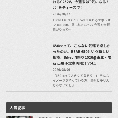
れるC252V。今週末は“気になる2
台”をティーズで！
2026/08/07
T's WEEKEND RIDE Vol.3 乗れるナポレオ
ンBOB250、見られるC252V 今週も金曜
日がやって…
650ccって、こんなに気軽で楽しか
ったのか。BEAR 650という新しい
相棒。BikeJIN祭り2026@東北・雫
石 出展予定車両紹介 Vol.1
2026/08/06
「650ccって大きくて重そう…」 そんな
イメージを持っている方、意外と多いん
じゃないでしょ…
人気記事