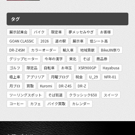
タグ
展示試乗会
バイク
限定車
夢メッセみやぎ
お客様
GOAN CLASSIC
2026
道の駅
展示車
低シート高
DR-Z4SM
カラーオーダー
輸入車
地域貢献
BikeJIN祭り
グリップヒーター
今年の漢字
東北
そば
商品券
ゴルフ
限定品
自転車
お年玉
XSR900GP
Hayabusa
極上車
アプリリア
月曜ブログ
税金
U_29
NFR-01
月ブロ
買取
Kuromi
DR-Z4S
DR-Z
ツーリングスポット
そば街道
クラッシック650
スイーツ
コーヒー
カフェ
バイク買取
カレンダー