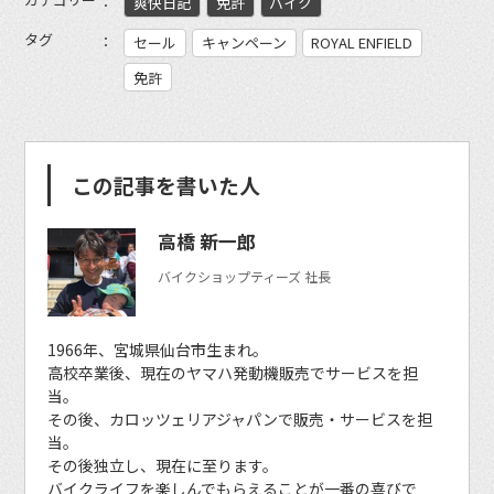
爽快日記
免許
バイク
タグ
セール
キャンペーン
ROYAL ENFIELD
免許
この記事を書いた人
高橋 新一郎
バイクショップティーズ 社長
1966年、宮城県仙台市生まれ。
高校卒業後、現在のヤマハ発動機販売でサービスを担
当。
その後、カロッツェリアジャパンで販売・サービスを担
当。
その後独立し、現在に至ります。
バイクライフを楽しんでもらえることが一番の喜びで