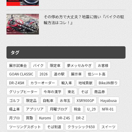
その停め方で大丈夫？地震に強い『バイクの駐
輪方法はコレ！』
タグ
展示試乗会
バイク
限定車
夢メッセみやぎ
お客様
GOAN CLASSIC
2026
道の駅
展示車
低シート高
DR-Z4SM
カラーオーダー
輸入車
地域貢献
BikeJIN祭り
グリップヒーター
今年の漢字
東北
そば
商品券
ゴルフ
限定品
自転車
お年玉
XSR900GP
Hayabusa
極上車
アプリリア
月曜ブログ
税金
U_29
NFR-01
月ブロ
買取
Kuromi
DR-Z4S
DR-Z
ツーリングスポット
そば街道
クラッシック650
スイーツ