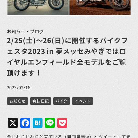
お知らせ・ブログ
2/25(土)〜26(日)に開催するバイクフ
ェスタ2023 in 夢メッセみやぎではロ
イヤルエンフィールド全モデルをご覧
頂けます！
2023/02/16
お知らせ
爽快日記
バイク
イベント
X
Facebook
Hatena
Line
Pocket
今じわりじわりと来ている（自画自賛w）とツイートしてま