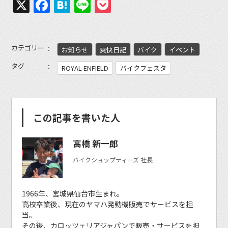
X
Facebook
Hatena
Line
Pocket
カテゴリー
お知らせ
爽快日記
バイク
イベント
タグ
ROYAL ENFIELD
バイクフェスタ
この記事を書いた人
高橋 新一郎
バイクショップティーズ 社長
1966年、宮城県仙台市生まれ。
高校卒業後、現在のヤマハ発動機販売でサービスを担
当。
その後、カロッツェリアジャパンで販売・サービスを担