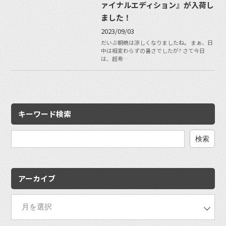
ァイナルエディション』が入荷し
ました！
2023/09/03
だいぶ朝晩は涼しくなりましたね。 まぁ、日
中は相変わらずの暑さでしたが? さて今日
は、超希…
キーワード検索
検
索:
アーカイブ