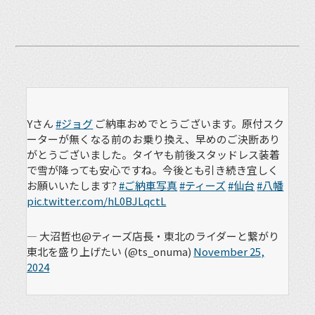
Yさん
#ジョグ
ご納車おめでとうございます。原付スク
ーターが無くなる前のお乗り換え、早めのご決断あり
がとうございました。タイヤも前後スタッドレス装着
で雪が降っても安心ですね。今後とも引き続き宜しく
お願いいたします?
#ご納車写真
#ティーズ
#仙台
#八幡
pic.twitter.com/hL0BJLqctL
— 大沼哲也@ティーズ店長・東北のライダーと繋がり
東北を盛り上げたい (@ts_onuma)
November 25,
2024