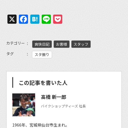
X
Facebook
Hatena
Line
Pocket
カテゴリー
爽快日記
お客様
スタッフ
タグ
スタ振り
この記事を書いた人
高橋 新一郎
バイクショップティーズ 社長
1966年、宮城県仙台市生まれ。