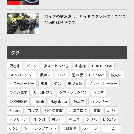
バイクの駐輪時は、サイドスタンドで！まだま
だ油断は禁物です。
タグ
限定車
バイク
夢メッセみやぎ
お客様
HUNTER350
GOAN CLASSIC
展示車
2026
道の駅
DR-Z4SM
輸入車
カラーオーダー
東北
そば
地域貢献
グリップヒーター
今年の漢字
BikeJIN祭り
クラッシック650
お年玉
XSR900GP
自転車
Hayabusa
商品券
カレンダー
Kuromi
ゴルフ
バイク買取
月曜ブログ
買取
U_29
アプリリア
NFR-01
月ブロ
極上車
クリパ
DR-Z4S
DR-Z
ツーリングスポット
そば街道
スイーツ
コーヒー