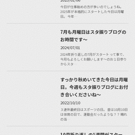
今日が仕事始めの方が多いのでしょうね。
2025年が本格的にスタートした今日は月曜
日。 今年…
7月も月曜日はスタ振りブログの
お時間です〜
2024/07/01
2024年折り返しの7月がスタート って事で、
今月もよろしくお願いします〜のお１日参り
からスタ…
すっかり秋めいてきた今日は月曜
日。今週もスタ振りブログにお付
き合いくださいね〜
2022/10/10
３連休最終日はスポーツの日。 昔は10月10日
は体育の日で、運動会だったような？？ 晴れ
の当…
10月折り返しの1週間がスター