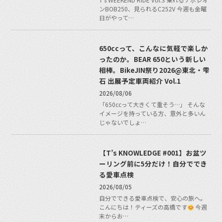
ンBOB250、見られるC252V 今週も金曜
日がやって…
650ccって、こんなに気軽で楽しか
ったのか。BEAR 650という新しい
相棒。BikeJIN祭り2026@東北・雫
石 出展予定車両紹介 Vol.1
2026/08/06
「650ccって大きくて重そう…」 そんな
イメージを持っている方、意外と多いん
じゃないでしょ…
【T’s KNOWLEDGE #001】お盆ツ
ーリング前に5分だけ！自分ででき
る愛車点検
2026/08/05
自分でできる愛車点検で、安心の旅へ。
こんにちは！ティーズの高橋です
今週
末からお…