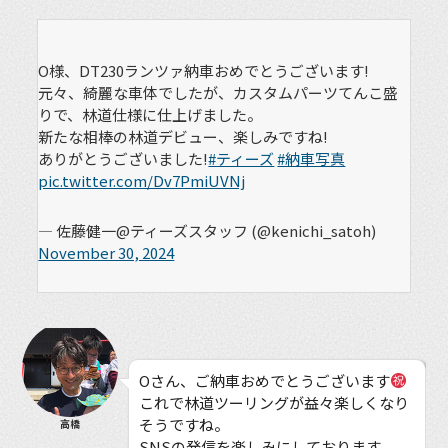
O様、DT230ランツァ納車おめでとうございます!
元々、綺麗な車体でしたが、カスタムパーツてんこ盛
りで、林道仕様に仕上げました。
新たな相棒の林道デビュー、楽しみですね!
ありがとうございました!
#ティーズ
#納車写真
pic.twitter.com/Dv7PmiUVNj
— 佐藤健一@ティーズスタッフ (@kenichi_satoh)
November 30, 2024
Oさん、ご納車おめでとうございます
これで林道ツーリングが益々楽しくなり
そうですね。
高橋
SNSの発信を楽しみにしております。