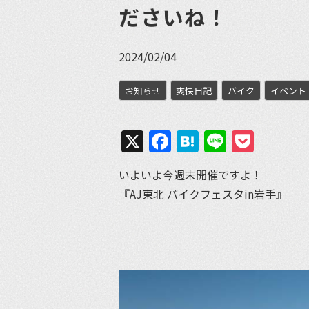
ださいね！
2024/02/04
お知らせ
爽快日記
バイク
イベント
X
Facebook
Hatena
Line
Pock
いよいよ今週末開催ですよ！
『AJ東北 バイクフェスタin岩手』