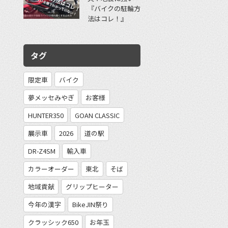
『バイクの駐輪方
法はコレ！』
タグ
限定車
バイク
夢メッセみやぎ
お客様
HUNTER350
GOAN CLASSIC
展示車
2026
道の駅
DR-Z4SM
輸入車
カラーオーダー
東北
そば
地域貢献
グリップヒーター
今年の漢字
BikeJIN祭り
クラッシック650
お年玉