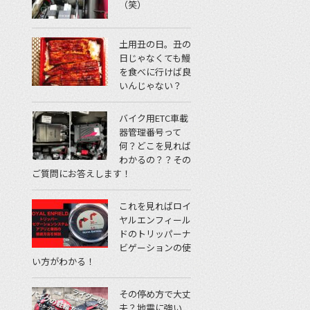
（笑）
土用丑の日。丑の
日じゃなくても鰻
を食べに行けば良
いんじゃない？
バイク用ETC車載
器管理番号って
何？どこを見れば
わかるの？？その
ご質問にお答えします！
これを見ればロイ
ヤルエンフィール
ドのトリッパーナ
ビゲーションの使
い方がわかる！
その停め方で大丈
夫？地震に強い