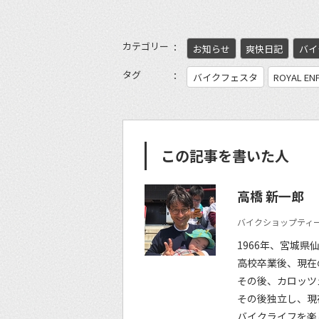
カテゴリー
お知らせ
爽快日記
バイ
タグ
バイクフェスタ
ROYAL EN
この記事を書いた人
高橋 新一郎
バイクショップティー
1966年、宮城県
高校卒業後、現在
その後、カロッツ
その後独立し、現
バイクライフを楽