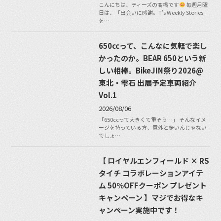
こんにちは、ティーズの髙橋です
毎週月曜
日は、「出会いに感謝。T’s Weekly Stories」
を…
650ccって、こんなに気軽で楽し
かったのか。BEAR 650という新
しい相棒。BikeJIN祭り2026@
東北・雫石 出展予定車両紹介
Vol.1
2026/08/06
「650ccって大きくて重そう…」 そんなイメ
ージを持っている方、意外と多いんじゃない
でしょ…
【 ロイヤルエンフィールド × RS
タイチ コラボレーションアイテ
ム 50％OFFクーポン プレゼント
キャンペーン 】マジでお得なキ
ャンペーン実施中です！