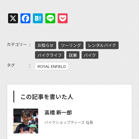
X
Facebook
Hatena
Line
Pocket
カテゴリー
お知らせ
ツーリング
レンタルバイク
バイクライフ
試乗
バイク
タグ
ROYAL ENFIELD
この記事を書いた人
高橋 新一郎
バイクショップティーズ 社長