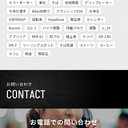
カラーオーダー
東北
そば
地域貢献
グリップヒーター
今年の漢字
BikeJIN祭り
クラッシック650
お年玉
XSR900GP
自転車
Hayabusa
商品券
カレンダー
Kuromi
ゴルフ
バイク買取
月曜ブログ
買取
U_29
アプリリア
NFR-01
月ブロ
極上車
クリパ
DR-Z4S
DR-Z
ツーリングスポット
そば街道
スイーツ
コーヒー
カフェ
税金
限定品
お問い合わせ
CONTACT
お電話での問い合わせ