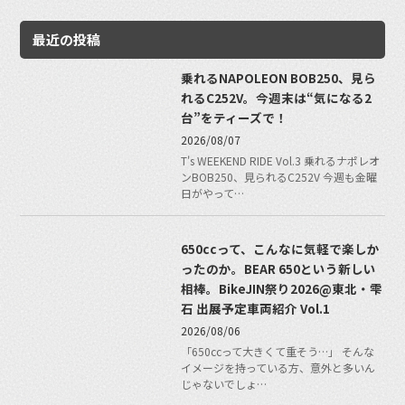
最近の投稿
乗れるNAPOLEON BOB250、見ら
れるC252V。今週末は“気になる2
台”をティーズで！
2026/08/07
T's WEEKEND RIDE Vol.3 乗れるナポレオ
ンBOB250、見られるC252V 今週も金曜
日がやって…
650ccって、こんなに気軽で楽しか
ったのか。BEAR 650という新しい
相棒。BikeJIN祭り2026@東北・雫
石 出展予定車両紹介 Vol.1
2026/08/06
「650ccって大きくて重そう…」 そんな
イメージを持っている方、意外と多いん
じゃないでしょ…