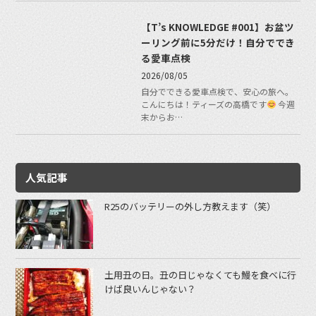
【T’s KNOWLEDGE #001】お盆ツ
ーリング前に5分だけ！自分ででき
る愛車点検
2026/08/05
自分でできる愛車点検で、安心の旅へ。
こんにちは！ティーズの高橋です
今週
末からお…
人気記事
R25のバッテリーの外し方教えます（笑）
土用丑の日。丑の日じゃなくても鰻を食べに行
けば良いんじゃない？