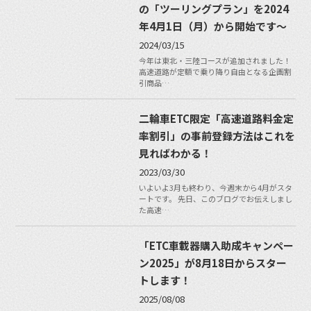
の「ツーリングプラン」を2024
年4月1日（月）から開始です〜
2024/03/15
今年は東北・三陸コースが追加されました！
高速道路が定額で乗り降り自由となる企画割
引商品…
二輪車ETC限定「高速道路料金定
率割引」の事前登録方法はこれを
見ればわかる！
2023/03/30
いよいよ3月も終わり、今週末から4月がスタ
ートです。 先日、このブログでお伝えしまし
た高速…
「ETC車載器購入助成キャンペー
ン2025」が8月18日からスター
トします！
2025/08/08