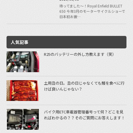
待ってました〜！Royal Enfield BULLET
650 今年3月のモーターサイクルショーで
日本初お披…
人気記事
R25のバッテリーの外し方教えます（笑）
土用丑の日。丑の日じゃなくても鰻を食べに行
けば良いんじゃない？
バイク用ETC車載器管理番号って何？どこを見
ればわかるの？？そのご質問にお答えします！