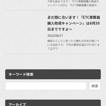
今年も始まります！『ETC車載器購入助成キ
ャンペーン2025』 『ETC車載器購入助成キ…
まだ間に合います！『ETC車載器
購入助成キャンペーン』は6月30
日までですよ〜
2022/06/17
梅雨入りしたと思ったら晴れの天気が続いて
いる仙台です。 今日の最高気温は30℃近くま
で上がり…
キーワード検索
検
索:
アーカイブ