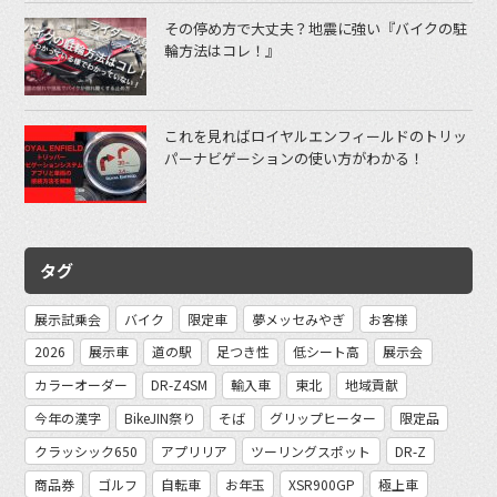
その停め方で大丈夫？地震に強い『バイクの駐
輪方法はコレ！』
これを見ればロイヤルエンフィールドのトリッ
パーナビゲーションの使い方がわかる！
タグ
展示試乗会
バイク
限定車
夢メッセみやぎ
お客様
2026
展示車
道の駅
足つき性
低シート高
展示会
カラーオーダー
DR-Z4SM
輸入車
東北
地域貢献
今年の漢字
BikeJIN祭り
そば
グリップヒーター
限定品
クラッシック650
アプリリア
ツーリングスポット
DR-Z
商品券
ゴルフ
自転車
お年玉
XSR900GP
極上車