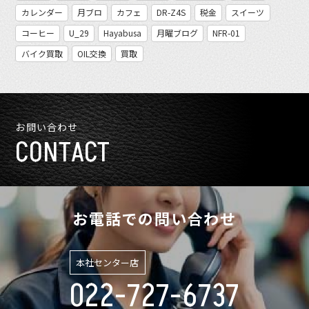
カレンダー
月ブロ
カフェ
DR-Z4S
税金
スイーツ
コーヒー
U_29
Hayabusa
月曜ブログ
NFR-01
バイク買取
OIL交換
買取
お問い合わせ
CONTACT
お電話での問い合わせ
本社センター店
022-727-6737