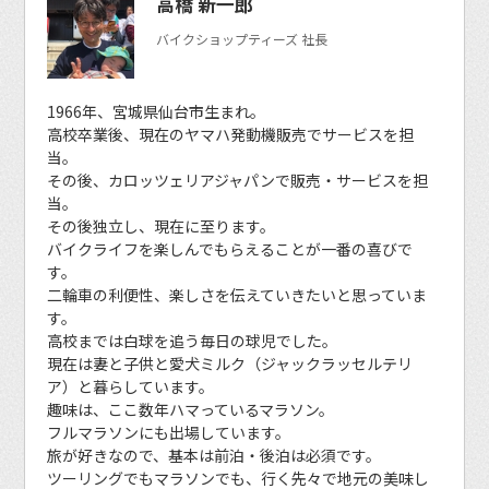
高橋 新一郎
バイクショップティーズ 社長
1966年、宮城県仙台市生まれ。
高校卒業後、現在のヤマハ発動機販売でサービスを担
当。
その後、カロッツェリアジャパンで販売・サービスを担
当。
その後独立し、現在に至ります。
バイクライフを楽しんでもらえることが一番の喜びで
す。
二輪車の利便性、楽しさを伝えていきたいと思っていま
す。
高校までは白球を追う毎日の球児でした。
現在は妻と子供と愛犬ミルク（ジャックラッセルテリ
ア）と暮らしています。
趣味は、ここ数年ハマっているマラソン。
フルマラソンにも出場しています。
旅が好きなので、基本は前泊・後泊は必須です。
ツーリングでもマラソンでも、行く先々で地元の美味し