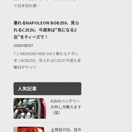
で日本初お披…
乗れるNAPOLEON BOB250、見ら
れるC252V。今週末は“気になる2
台”をティーズで！
2026/08/07
T's WEEKEND RIDE Vol.3 乗れるナポレ
オンBOB250、見られるC252V 今週も金
曜日がやって…
人気記事
R25のバッテリー
の外し方教えます
（笑）
土用丑の日。丑の