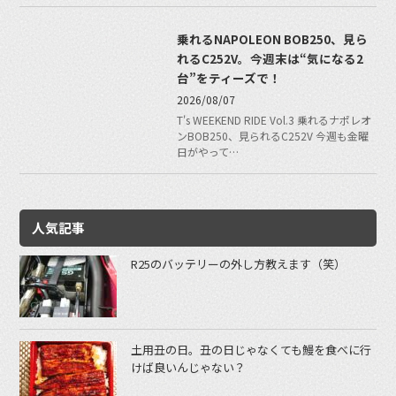
乗れるNAPOLEON BOB250、見ら
れるC252V。今週末は“気になる2
台”をティーズで！
2026/08/07
T's WEEKEND RIDE Vol.3 乗れるナポレオ
ンBOB250、見られるC252V 今週も金曜
日がやって…
人気記事
R25のバッテリーの外し方教えます（笑）
土用丑の日。丑の日じゃなくても鰻を食べに行
けば良いんじゃない？