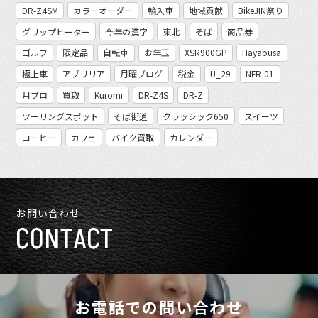
DR-Z4SM
カラーオーダー
輸入車
地域貢献
BikeJIN祭り
グリップヒーター
今年の漢字
東北
そば
商品券
ゴルフ
限定品
自転車
お年玉
XSR900GP
Hayabusa
極上車
アプリリア
月曜ブログ
税金
U_29
NFR-01
月ブロ
買取
Kuromi
DR-Z4S
DR-Z
ツーリングスポット
そば街道
クラッシック650
スイーツ
コーヒー
カフェ
バイク買取
カレンダー
お問い合わせ
CONTACT
お電話での問い合わせ