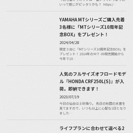
いって感じがピッタリかも？ https:/…
YAMAHA MTシリーズご購入先着
3名様に「MTシリーズ10周年記
念BOX」をプレゼント！
2024/04/28
限定３台に「MTシリーズ10周年記念BOX」を
プレゼント！ 2014年のＭＴ-09発売開始から
今年で10…
人気のフルサイズオフロードモデ
ル『HONDA CRF250L(S)』が入
荷。即納できます！
2023/07/19
今日の仙台は土砂降り。 先日の秋田の水害を
見てますので、いつも以上に心配な1日となり
ました…
ライフプランに合わせて選べる2