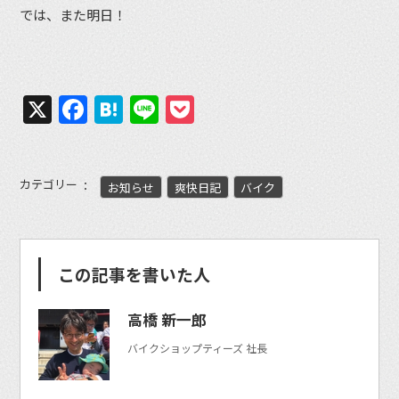
では、また明日！
X
Facebook
Hatena
Line
Pocket
カテゴリー
お知らせ
爽快日記
バイク
この記事を書いた人
高橋 新一郎
バイクショップティーズ 社長