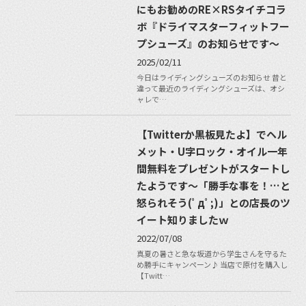
にもお勧めのRE×RSタイチコラ
ボ『ドライマスターフィットフー
プシューズ』のお知らせです〜
2025/02/11
今日はライディングシューズのお知らせ 昔と
違って最近のライディングシューズは、オシ
ャレで…
【Twitterか黒板見たよ】でヘル
メット・U字ロック・オイル一年
間無料をプレゼントがスタートし
たようです〜「勝手な事を！…と
怒られそう(ﾟдﾟ;)」との店長のツ
イート知りましたｗ
2022/07/08
真夏の暑さと急な坂道から学生さんを守るた
め勝手にキャンペーン♪ 当店で原付を購入し
【Twitt…