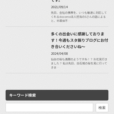
2021/09/14
先日、会社の携帯を、いつも敏速に対応して
くれるdocomo法人担当のSさんの話による
と、半導体不…
多くの出会いに感謝しておりま
す！今週もスタ振りブログにお付
き合いくださいね〜
2024/04/08
仙台の桜も満開のようですね！？ お花見行き
ました？ 私は先日、白石城の桜を見に行って
きま…
キーワード検索
検