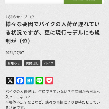
お知らせ・ブログ
様々な要因でバイクの入荷が遅れてい
る状況ですが、更に現行モデルにも規
制が（泣）
2021/07/07
お知らせ
爽快日記
バイク
X
Facebook
Hatena
Line
Pocket
バイクの入荷遅れ、生産できていない？生産国から日本へ
入ってこない？
半導体不足？などなど、諸々の事情によりお待たせしてい
る状況です。