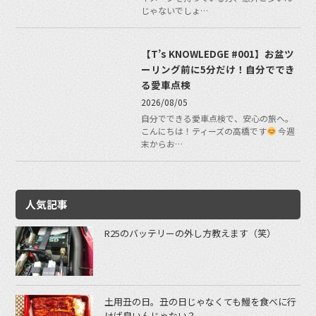
じゃないでしょ…
【T’s KNOWLEDGE #001】お盆ツ
ーリング前に5分だけ！自分ででき
る愛車点検
2026/08/05
自分でできる愛車点検で、安心の旅へ。
こんにちは！ティーズの高橋です
今週
末からお…
人気記事
R25のバッテリーの外し方教えます（笑）
土用丑の日。丑の日じゃなくても鰻を食べに行
けば良いんじゃない？