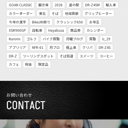
GOAN CLASSIC
展示車
2026
道の駅
DR-Z4SM
輸入車
カラーオーダー
東北
そば
地域貢献
グリップヒーター
今年の漢字
BikeJIN祭り
クラッシック650
お年玉
XSR900GP
自転車
Hayabusa
商品券
カレンダー
Kuromi
ゴルフ
バイク買取
月曜ブログ
買取
U_29
アプリリア
NFR-01
月ブロ
極上車
クリパ
DR-Z4S
DR-Z
ツーリングスポット
そば街道
スイーツ
コーヒー
カフェ
税金
限定品
お問い合わせ
CONTACT