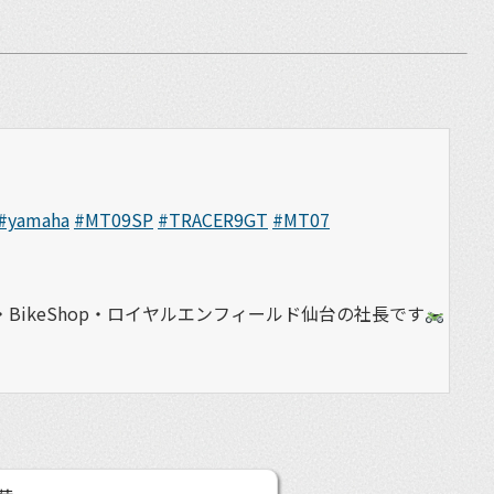
#yamaha
#MT09SP
#TRACER9GT
#MT07
BikeShop・ロイヤルエンフィールド仙台の社長です