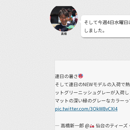
そして今週4日水曜日に、
しました。
高橋
連日の暑さ
そして連日のNEWモデルの入荷で
ットグリーニッシュグレーが入荷し
マットの深い緑のグレーなカラーっ
pic.twitter.com/3OkW8vCXI4
— 高橋新一郎 @
仙台のティーズ・