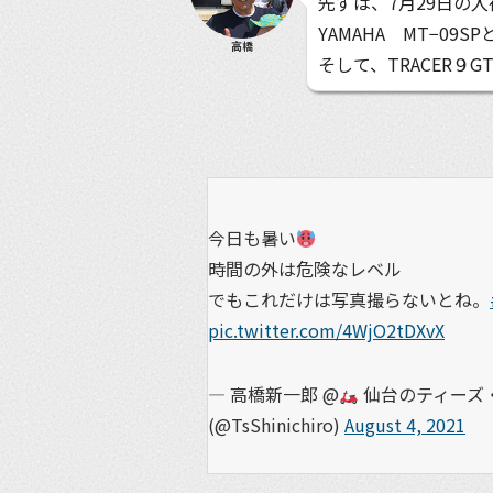
先ずは、7月29日の入
YAMAHA MT−09S
高橋
そして、TRACER９
今日も暑い
時間の外は危険なレベル
でもこれだけは写真撮らないとね。
pic.twitter.com/4WjO2tDXvX
— 高橋新一郎 @
仙台のティーズ・
(@TsShinichiro)
August 4, 2021