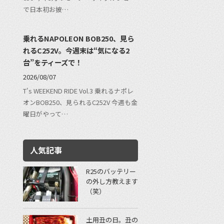
で日本初お披…
乗れるNAPOLEON BOB250、見ら
れるC252V。今週末は“気になる2
台”をティーズで！
2026/08/07
T's WEEKEND RIDE Vol.3 乗れるナポレ
オンBOB250、見られるC252V 今週も金
曜日がやって…
人気記事
R25のバッテリー
の外し方教えます
（笑）
土用丑の日。丑の