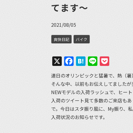
てます〜
2021/08/05
爽快日記
バイク
X
Facebook
Hatena
Line
Pock
連日のオリンピックと猛暑で、熱（暑
そんな中、以前もお伝えしてましたが
NEWモデルの入荷ラッシュで、ヒー
入荷のツイート見て多数のご来店もあ
で。今日はスタ振り風に、My振り、
入荷状況のお知らせです。