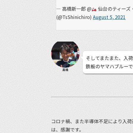
— 高橋新一郎 @
仙台のティーズ・
(@TsShinichiro)
August 5, 2021
そしてまたまた、入荷した
鉄板のヤマハブルー
高橋
コロナ禍、また半導体不足により入荷
は、感謝です。