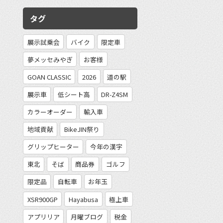
タグ
展示試乗会
バイク
限定車
夢メッセみやぎ
お客様
GOAN CLASSIC
2026
道の駅
展示車
低シート高
DR-Z4SM
カラーオーダー
輸入車
地域貢献
BikeJIN祭り
グリップヒーター
今年の漢字
東北
そば
商品券
ゴルフ
限定品
自転車
お年玉
XSR900GP
Hayabusa
極上車
アプリリア
月曜ブログ
税金