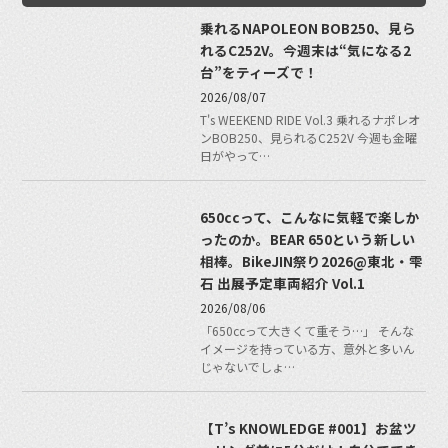
乗れるNAPOLEON BOB250、見ら
れるC252V。今週末は“気になる2
台”をティーズで！
2026/08/07
T's WEEKEND RIDE Vol.3 乗れるナポレオ
ンBOB250、見られるC252V 今週も金曜
日がやって…
650ccって、こんなに気軽で楽しか
ったのか。BEAR 650という新しい
相棒。BikeJIN祭り2026@東北・雫
石 出展予定車両紹介 Vol.1
2026/08/06
「650ccって大きくて重そう…」 そんな
イメージを持っている方、意外と多いん
じゃないでしょ…
【T’s KNOWLEDGE #001】お盆ツ