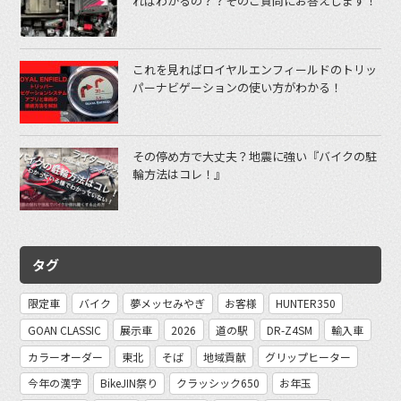
ればわかるの？？そのご質問にお答えします！
これを見ればロイヤルエンフィールドのトリッ
パーナビゲーションの使い方がわかる！
その停め方で大丈夫？地震に強い『バイクの駐
輪方法はコレ！』
タグ
限定車
バイク
夢メッセみやぎ
お客様
HUNTER350
GOAN CLASSIC
展示車
2026
道の駅
DR-Z4SM
輸入車
カラーオーダー
東北
そば
地域貢献
グリップヒーター
今年の漢字
BikeJIN祭り
クラッシック650
お年玉