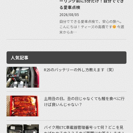
ーリング前に5分だけ！自分ででき
る愛車点検
2026/08/05
自分でできる愛車点検で、安心の旅へ。
こんにちは！ティーズの高橋です
今週
末からお…
人気記事
R25のバッテリーの外し方教えます（笑）
土用丑の日。丑の日じゃなくても鰻を食べに行
けば良いんじゃない？
バイク用ETC車載器管理番号って何？どこを見