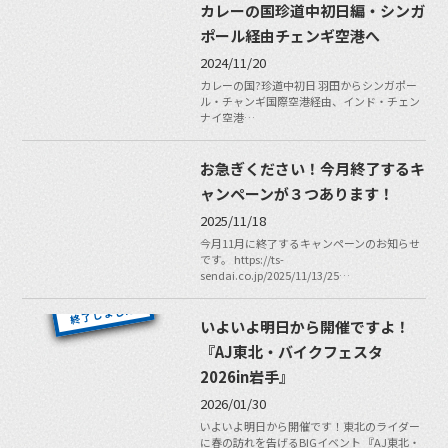
カレーの国珍道中初日編・シンガ
ポール経由チェンギ空港へ
2024/11/20
カレーの国?珍道中初日 羽田からシンガポー
ル・チャンギ国際空港経由、インド・チェン
ナイ空港…
お急ぎください！今月終了するキ
ャンペーンが３つあります！
2025/11/18
今月11月に終了するキャンペーンのお知らせ
です。 https://ts-
sendai.co.jp/2025/11/13/25…
いよいよ明日から開催ですよ！
『AJ東北・バイクフェスタ
2026in岩手』
2026/01/30
いよいよ明日から開催です！東北のライダー
に春の訪れを告げるBIGイベント 『AJ東北・