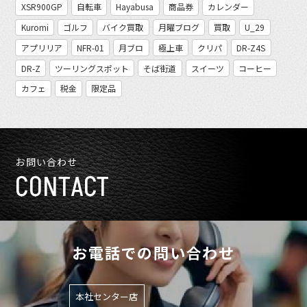
XSR900GP
自転車
Hayabusa
商品券
カレンダー
Kuromi
ゴルフ
バイク買取
月曜ブログ
買取
U_29
アプリリア
NFR-01
月ブロ
極上車
クリパ
DR-Z4S
DR-Z
ツーリングスポット
そば街道
スイーツ
コーヒー
カフェ
税金
限定品
お問い合わせ
CONTACT
お電話での問い合わせ
本社センター店