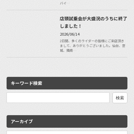
バイ…
店頭試乗会が大盛況のうちに終了
しました！
2026/06/14
2日間、多くのライダーの皆様にご来店頂き
まして、ありがとうございました。仙台、宮
城、隣県…
キーワード検索
検
索:
アーカイブ