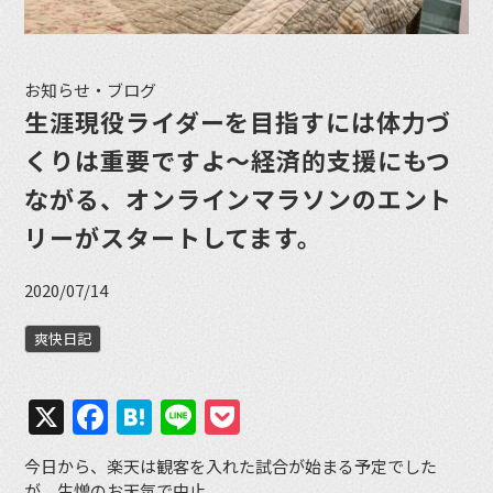
お知らせ・ブログ
生涯現役ライダーを目指すには体力づ
くりは重要ですよ〜経済的支援にもつ
ながる、オンラインマラソンのエント
リーがスタートしてます。
2020/07/14
爽快日記
X
Facebook
Hatena
Line
Pocket
今日から、楽天は観客を入れた試合が始まる予定でした
が、生憎のお天気で中止。