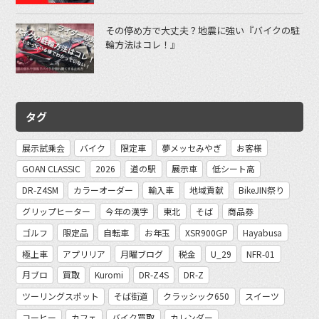
その停め方で大丈夫？地震に強い『バイクの駐
輪方法はコレ！』
タグ
展示試乗会
バイク
限定車
夢メッセみやぎ
お客様
GOAN CLASSIC
2026
道の駅
展示車
低シート高
DR-Z4SM
カラーオーダー
輸入車
地域貢献
BikeJIN祭り
グリップヒーター
今年の漢字
東北
そば
商品券
ゴルフ
限定品
自転車
お年玉
XSR900GP
Hayabusa
極上車
アプリリア
月曜ブログ
税金
U_29
NFR-01
月ブロ
買取
Kuromi
DR-Z4S
DR-Z
ツーリングスポット
そば街道
クラッシック650
スイーツ
コーヒー
カフェ
バイク買取
カレンダー