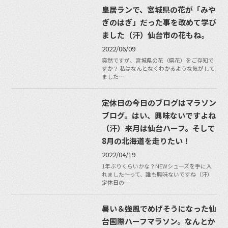
皇居ランで、宮城県の花が「みや
ぎのはぎ」だった事を改めて学び
ました（汗）仙台市の花もね。
2022/06/09
突然ですが、宮城県の花（県花）をご存知で
すか？ 私はなんとなくわかるような気がして
ました…
定休日の今日のブログはマラソン
ブログ。はい、興味ないですよね
（汗）来月は仙台ハーフ。そして
8月の北海道を走りたい！
2022/04/19
1年ぶりくらいかな？NEWシューズを手に入
れました〜って、誰も興味ないですね（汗）
定休日の…
暑い＆強風でめげそうになった仙
台国際ハーフマラソン。なんとか