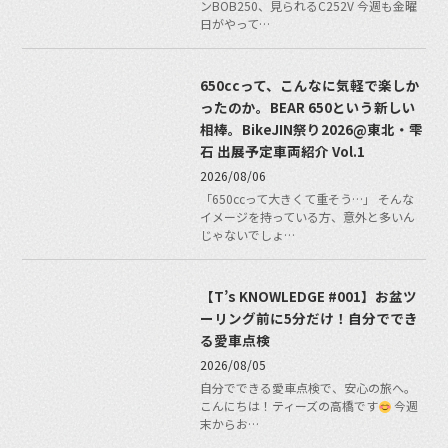
ンBOB250、見られるC252V 今週も金曜
日がやって…
650ccって、こんなに気軽で楽しか
ったのか。BEAR 650という新しい
相棒。BikeJIN祭り2026@東北・雫
石 出展予定車両紹介 Vol.1
2026/08/06
「650ccって大きくて重そう…」 そんな
イメージを持っている方、意外と多いん
じゃないでしょ…
【T’s KNOWLEDGE #001】お盆ツ
ーリング前に5分だけ！自分ででき
る愛車点検
2026/08/05
自分でできる愛車点検で、安心の旅へ。
こんにちは！ティーズの高橋です
今週
末からお…