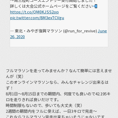
～南三陸町コースエントリー受付開始しました！
詳しくは大会公式ホームページをご覧ください
https://t.co/QM0KJSS2op
pic.twitter.com/8M3exTCVgu
— 東北・みやぎ復興マラソン (@run_for_revive)
June
26, 2020
フルマラソンを走ってみませんか？なんて簡単には言えませ
んが（笑）
このオンラインマラソンなら、みんなチャレンジ出来るは
ず！
8月1日〜8月15日までの期間内、何度でも良いので42.195キ
ロを走りきれば良いだけです。
時間制限もないので、歩いても大丈夫（笑）
2週間の期間内をフルに使えば、一日3キロで完走〜
これならフルマラソン完走出来ちゃいそうじゃないです