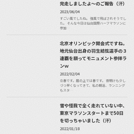
完走しましたよ〜のご報告（汗）
2023/06/04
すごい風でしたね。 強風で飛ばされそうでし
た。 そんな今日は仙台国際ハーフマラソンに
参加…
北京オリンピック開会式ですね。
地元仙台出身の羽生結弦選手の３
連覇を願ってモニュメント参拝ラ
ンｗ
2022/02/04
立春です。暦の上では春です。 夜明けも少し
づつ早くなってきて、私の朝活、ランニング
もスタ…
雪や怪我で全く走れていない中、
東京マラソンスタートまで50日
を切っちゃいました（汗）
2022/01/18