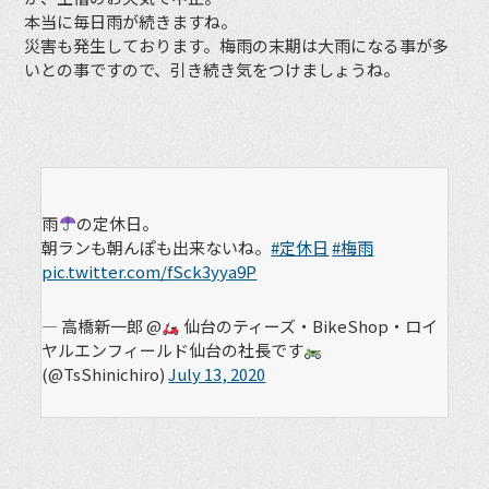
本当に毎日雨が続きますね。
災害も発生しております。梅雨の末期は大雨になる事が多
いとの事ですので、引き続き気をつけましょうね。
雨
の定休日。
朝ランも朝んぽも出来ないね。
#定休日
#梅雨
pic.twitter.com/fSck3yya9P
— 高橋新一郎 @
仙台のティーズ・BikeShop・ロイ
ヤルエンフィールド仙台の社長です
(@TsShinichiro)
July 13, 2020