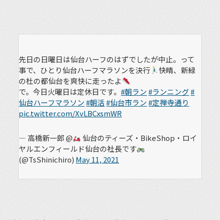
先日の日曜日は仙台ハーフのはずでしたが中止。って
事で、ひとり仙台ハーフマラソンを決行
快晴、新緑
の杜の都仙台を爽快に走ったよ
で。今日火曜日は定休日です。
#朝ラン
#ランニング
#
仙台ハーフマラソン
#朝活
#仙台市ラン
#定禅寺通り
pic.twitter.com/XvLBCxsmWR
— 高橋新一郎 @
仙台のティーズ・BikeShop・ロイ
ヤルエンフィールド仙台の社長です
(@TsShinichiro)
May 11, 2021