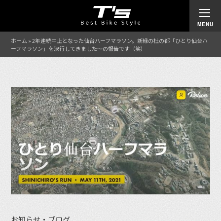
ホーム
»
2年連続中止となった仙台ハーフマラソン。新緑の杜の都「ひとり仙台ハ
ーフマラソン」を決行してきました〜の報告です（笑）
お知らせ・ブログ