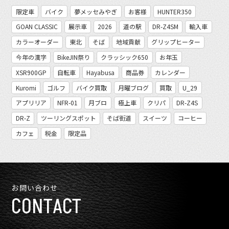
限定車
バイク
夢メッセみやぎ
お客様
HUNTER350
GOAN CLASSIC
展示車
2026
道の駅
DR-Z4SM
輸入車
カラーオーダー
東北
そば
地域貢献
グリップヒーター
今年の漢字
BikeJIN祭り
クラッシック650
お年玉
XSR900GP
自転車
Hayabusa
商品券
カレンダー
Kuromi
ゴルフ
バイク買取
月曜ブログ
買取
U_29
アプリリア
NFR-01
月ブロ
極上車
クリパ
DR-Z4S
DR-Z
ツーリングスポット
そば街道
スイーツ
コーヒー
カフェ
税金
限定品
お問い合わせ
CONTACT