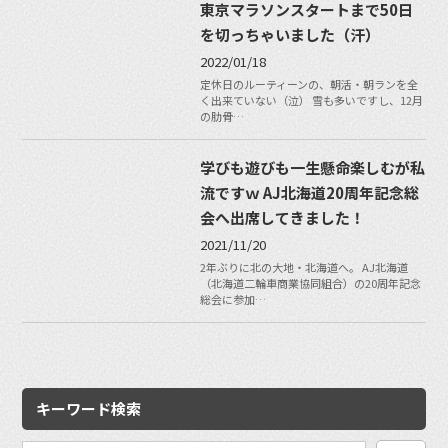
東京マラソンスタートまで50日
を切っちゃいました（汗）
2022/01/18
定休日のルーティーンの、朝活・朝ランを全
く出来ていない（泣） 雪も多いですし、12月
の肋骨…
学びも遊びも一生懸命楽しむが私
流ですｗ AJ北海道20周年記念総
会へ出席してきました！
2021/11/20
2年ぶりに北の大地・北海道へ。 AJ北海道
（北海道二輪車商業協同組合）の20周年記念
総会に参加…
キーワード検索