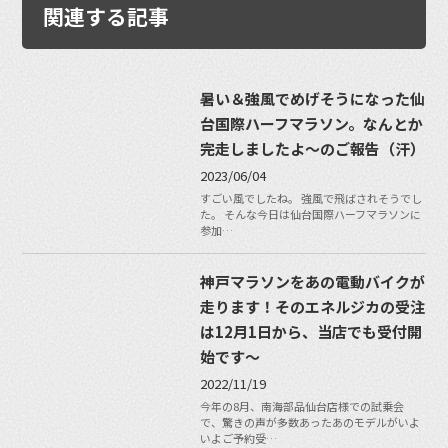
関連する記事
暑い＆強風でめげそうになった仙
台国際ハーフマラソン。なんとか
完走しましたよ〜のご報告（汗）
2023/06/04
すごい風でしたね。 強風で飛ばされそうでし
た。 そんな今日は仙台国際ハーフマラソンに
参加…
神戸マラソンをあの電動バイクが
走ります！そのエネルジカの受注
は12月1日から、当店でも受付開
始です〜
2022/11/19
今年の8月、南海部品仙台店様での試乗会
で、驚きの声が多数あったあのモデルがいよ
いよご予約受…