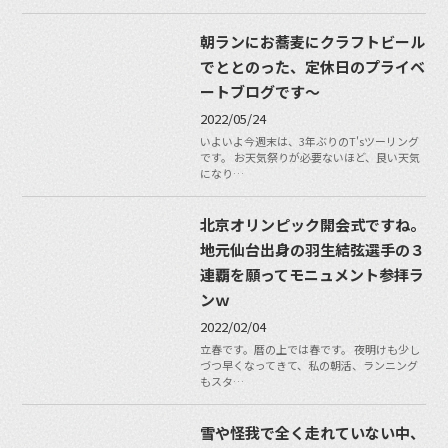
朝ランにお蕎麦にクラフトビール
でととのった、定休日のプライベ
ートブログです〜
2022/05/24
いよいよ今週末は、3年ぶりのT'sツーリング
です。 お天気祭りが必要ないほど、良い天気
になり…
北京オリンピック開会式ですね。
地元仙台出身の羽生結弦選手の３
連覇を願ってモニュメント参拝ラ
ンｗ
2022/02/04
立春です。暦の上では春です。 夜明けも少し
づつ早くなってきて、私の朝活、ランニング
もスタ…
雪や怪我で全く走れていない中、