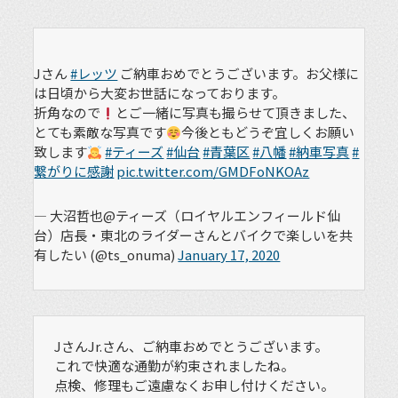
Jさん
#レッツ
ご納車おめでとうございます。お父様に
は日頃から大変お世話になっております。
折角なので
とご一緒に写真も撮らせて頂きました、
とても素敵な写真です
今後ともどうぞ宜しくお願い
致します
#ティーズ
#仙台
#青葉区
#八幡
#納車写真
#
繋がりに感謝
pic.twitter.com/GMDFoNKOAz
— 大沼哲也@ティーズ（ロイヤルエンフィールド仙
台）店長・東北のライダーさんとバイクで楽しいを共
有したい (@ts_onuma)
January 17, 2020
JさんJr.さん、ご納車おめでとうございます。
これで快適な通勤が約束されましたね。
点検、修理もご遠慮なくお申し付けください。