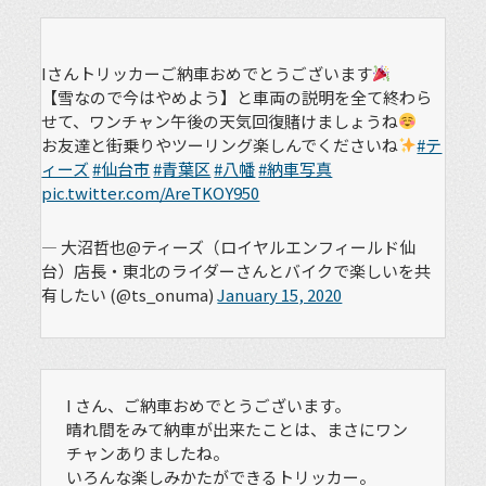
Iさんトリッカーご納車おめでとうございます
【雪なので今はやめよう】と車両の説明を全て終わら
せて、ワンチャン午後の天気回復賭けましょうね
お友達と街乗りやツーリング楽しんでくださいね
#テ
ィーズ
#仙台市
#青葉区
#八幡
#納車写真
pic.twitter.com/AreTKOY950
— 大沼哲也@ティーズ（ロイヤルエンフィールド仙
台）店長・東北のライダーさんとバイクで楽しいを共
有したい (@ts_onuma)
January 15, 2020
I さん、ご納車おめでとうございます。
晴れ間をみて納車が出来たことは、まさにワン
チャンありましたね。
いろんな楽しみかたができるトリッカー。