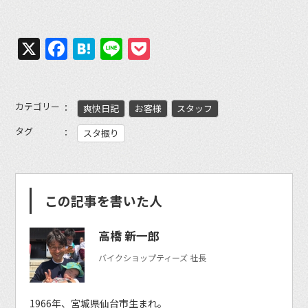
X
Facebook
Hatena
Line
Pocket
カテゴリー
爽快日記
お客様
スタッフ
タグ
スタ振り
この記事を書いた人
高橋 新一郎
バイクショップティーズ 社長
1966年、宮城県仙台市生まれ。