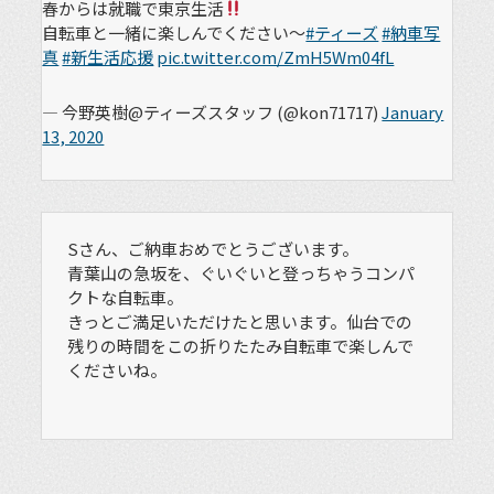
春からは就職で東京生活
自転車と一緒に楽しんでください～
#ティーズ
#納車写
真
#新生活応援
pic.twitter.com/ZmH5Wm04fL
— 今野英樹@ティーズスタッフ (@kon71717)
January
13, 2020
Sさん、ご納車おめでとうございます。
青葉山の急坂を、ぐいぐいと登っちゃうコンパ
クトな自転車。
きっとご満足いただけたと思います。仙台での
残りの時間をこの折りたたみ自転車で楽しんで
くださいね。