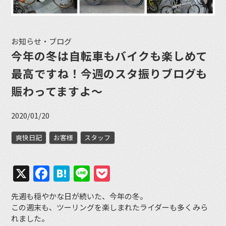
お知らせ・ブログ
今年の冬は自転車もバイクも楽しめて
最高ですね！今週のスタ振りブログも
賑わってますよ〜
2020/01/20
爽快日記
お客様
スタッフ
X
Facebook
Hatena
Line
Pocket
先週も穏やかな日が続いた、今年の冬。
この週末も、ツーリングを楽しまれたライダーも多くみら
れました。