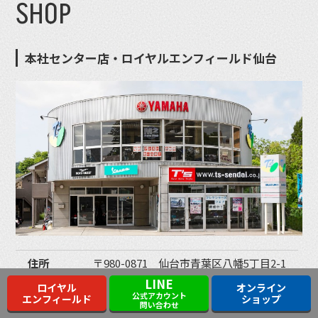
SHOP
本社センター店・ロイヤルエンフィールド仙台
住所
〒980-0871 仙台市青葉区八幡5丁目2-1
LINE
TEL
022-727-6737
ロイヤル
オンライン
公式アカウント
エンフィールド
ショップ
問い合わせ
営業時間
10:00〜19:00