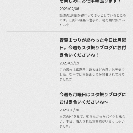
を楽しみにお仕事頑張ります！
2023/02/06
怒涛の1週間が終わってほっとしているところ
です。 山形〜福島〜岩手と、冬の東北旅？い
やいや…
青葉まつりが終わった今日は月曜
日。今週もスタ振りブログにお付
き合いくださいね！
2025/05/19
この週末は真夏日に迫るほどの良いお天気で
した。街中では青葉まつりが開催されており
ましたが…
今週も月曜日はスタ振りブログに
お付き合いくださいね〜
2025/10/20
当店のHPを見て、知らなかったバイクと出会
い、本日、購入されたお客様がいらっしゃい
ました。…