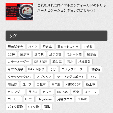
これを見ればロイヤルエンフィールドのトリッ
パーナビゲーションの使い方がわかる！
タグ
展示試乗会
バイク
限定車
夢メッセみやぎ
お客様
2026
展示車
道の駅
足つき性
低シート高
展示会
カラーオーダー
DR-Z4SM
輸入車
東北
地域貢献
今年の漢字
BikeJIN祭り
そば
グリップヒーター
限定品
クラッシック650
アプリリア
ツーリングスポット
DR-Z
商品券
ゴルフ
自転車
お年玉
XSR900GP
極上車
カレンダー
月ブロ
カフェ
DR-Z4S
税金
スイーツ
コーヒー
U_29
Hayabusa
月曜ブログ
NFR-01
バイク買取
OIL交換
買取