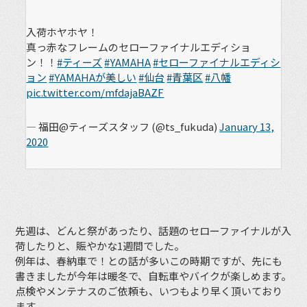
入荷ホヤホヤ！
真っ赤なフレームのセローファイナルエディショ
ン！！
#ティーズ
#YAMAHA
#セローファイナルエディシ
ョン
#YAMAHAが美しい
#仙台
#青葉区
#八幡
pic.twitter.com/mfdajaBAZF
— 福田@ティーズスタッフ (@ts_fukuda)
January 13,
2020
先週は、どんと祭があったり、話題のセローファイナルが入
荷したりと、賑やかな1週間でした。
例年は、春納車で！との話が多いこの時期ですが、先にも
書きましたが今年は暖冬で、自転車やバイクが楽しめます。
点検やメンテナスのご依頼も、いつもより早く頂いており
ます。