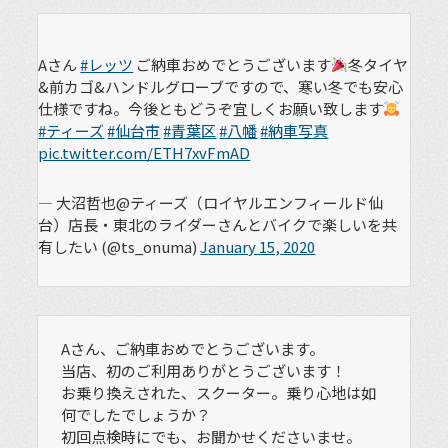
Aさん
#レッツ
ご納車おめでとうございます
冬タイヤ
&前カゴ&ハンドルグローブですので、寒い冬でも安心
仕様ですね。今後ともどうぞ宜しくお願い致します
#ティーズ
#仙台市
#青葉区
#八幡
#納車写真
pic.twitter.com/ETH7xvFmAD
— 大沼哲也@ティーズ（ロイヤルエンフィールド仙
台）店長・東北のライダーさんとバイクで楽しいを共
有したい (@ts_onuma)
January 15, 2020
Aさん、ご納車おめでとうございます。
当店、初のご利用ありがとうございます！
お乗り換えされた、スクーター。乗り心地は如
何でしたでしょうか？
初回点検時にでも、お聞かせくださいませ。