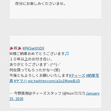
存分にお楽しみくださいませ。
祝
#PASwithDX
M様ご納車おめでとうございます
１０年以上のお付き合い、
ありがとうございます＼(^^)／
何台買ってもらったかな～(笑)
今後ともよろしくお願いいたします
#ティーズ
#納車写
真
#ヤマハ
pic.twitter.com/a2u1MqwBJD
— 今野英樹@ティーズスタッフ (@kon71717)
January
15, 2020