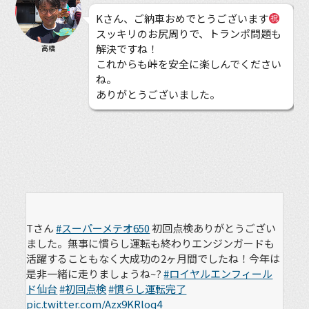
Kさん、ご納車おめでとうございます
スッキリのお尻周りで、トランポ問題も
解決ですね！
高橋
これからも峠を安全に楽しんでください
ね。
ありがとうございました。
Tさん
#スーパーメテオ650
初回点検ありがとうござい
ました。無事に慣らし運転も終わりエンジンガードも
活躍することもなく大成功の2ヶ月間でしたね！今年は
是非一緒に走りましょうね~?
#ロイヤルエンフィール
ド仙台
#初回点検
#慣らし運転完了
pic.twitter.com/Azx9KRloq4