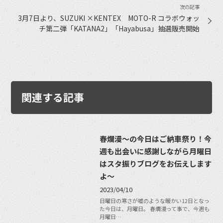
3月7日より、SUZUKI ×KENTEX MOTO-R コラボウォッ
チ第二弾「KATANA2」「Hayabusa」抽選販売開始
関連する記事
春爛漫〜の今日はご納車祭り！今
週も出会いに感謝しながら月曜日
はスタ振りブログをお伝えします
よ〜
2023/04/10
日曜日の寒さが嘘のような暖かい12日となっ
た今日は、月曜日。 春爛漫って事で、今週も
月曜日…