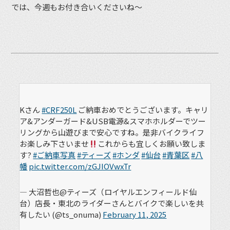
では、今週もお付き合いくださいね〜
Kさん
#CRF250L
ご納車おめでとうございます。キャリ
ア&アンダーガード&USB電源&スマホホルダーでツー
リングから山遊びまで安心ですね。是非バイクライフ
お楽しみ下さいませ
これからも宜しくお願い致しま
す?
#ご納車写真
#ティーズ
#ホンダ
#仙台
#青葉区
#八
幡
pic.twitter.com/zGJIOVwxTr
— 大沼哲也@ティーズ（ロイヤルエンフィールド仙
台）店長・東北のライダーさんとバイクで楽しいを共
有したい (@ts_onuma)
February 11, 2025