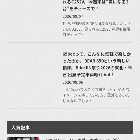
れるC252V。今週末は“気になる2
台”をティーズで！
2026/08/07
T's WEEKEND RIDE Vol.3 乗れるナポレオ
ンBOB250、見られるC252V 今週も金曜
日がやって…
650ccって、こんなに気軽で楽しか
ったのか。BEAR 650という新しい
相棒。BikeJIN祭り2026@東北・雫
石 出展予定車両紹介 Vol.1
2026/08/06
「650ccって大きくて重そう…」 そんな
イメージを持っている方、意外と多いん
じゃないでしょ…
人気記事