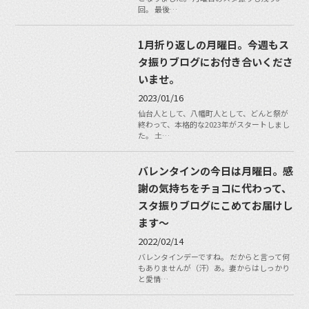
回。 最後…
1月折り返しの月曜日。今週もス
タ振りブログにお付き合いくださ
いませ。
2023/01/16
仙台人として、八幡町人として、どんと祭が
終わって、本格的な2023年がスタートしまし
た。 土…
バレンタインの今日は月曜日。感
謝の気持ちをチョコに代わって、
スタ振りブログにこめてお届けし
ます〜
2022/02/14
バレンタインデーですね。 だからと言って何
もありませんが（汗）あ。妻からはしっかり
と愛情…