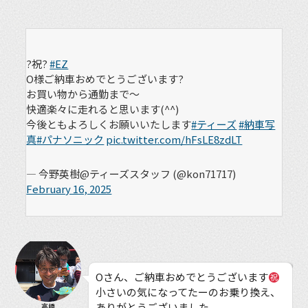
?祝?
#EZ
O様ご納車おめでとうございます?
お買い物から通勤まで～
快適楽々に走れると思います(^^)
今後ともよろしくお願いいたします
#ティーズ
#納車写
真
#パナソニック
pic.twitter.com/hFsLE8zdLT
— 今野英樹@ティーズスタッフ (@kon71717)
February 16, 2025
Oさん、ご納車おめでとうございます
小さいの気になってたーのお乗り換え、
ありがとうございました。
高橋