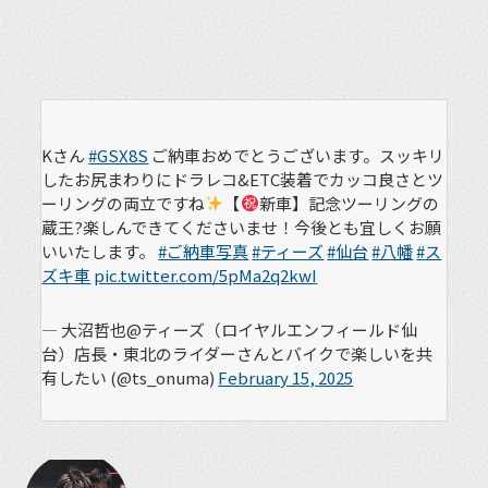
Kさん
#GSX8S
ご納車おめでとうございます。スッキリ
したお尻まわりにドラレコ&ETC装着でカッコ良さとツ
ーリングの両立ですね
【
新車】記念ツーリングの
蔵王?楽しんできてくださいませ！今後とも宜しくお願
いいたします。
#ご納車写真
#ティーズ
#仙台
#八幡
#ス
ズキ車
pic.twitter.com/5pMa2q2kwI
— 大沼哲也@ティーズ（ロイヤルエンフィールド仙
台）店長・東北のライダーさんとバイクで楽しいを共
有したい (@ts_onuma)
February 15, 2025