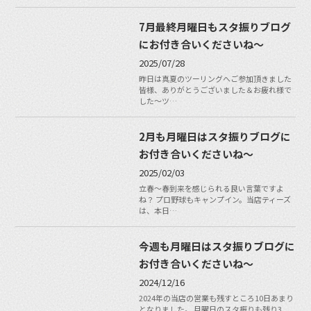
7月最終月曜日もスタ振りブログ
にお付き合いくださいね〜
2025/07/28
昨日は真夏のツーリングへご参加頂きました
皆様、ありがとうございました＆お疲れ様で
した〜ツ…
2月も月曜日はスタ振りブログに
お付き合いくださいね〜
2025/02/03
立春〜春到来を感じられる良い言葉ですよ
ね？ プロ野球もキャンプイン。当店ティーズ
は、本日…
今週も月曜日はスタ振りブログに
お付き合いくださいね〜
2024/12/16
2024年の当店の営業も残すところ10日あまり
となりました。 月曜日のスタ振りも残り3