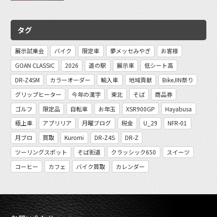
タグ
展示試乗会
バイク
限定車
夢メッセみやぎ
お客様
GOAN CLASSIC
2026
道の駅
展示車
低シート高
DR-Z4SM
カラーオーダー
輸入車
地域貢献
BikeJIN祭り
グリップヒーター
今年の漢字
東北
そば
商品券
ゴルフ
限定品
自転車
お年玉
XSR900GP
Hayabusa
極上車
アプリリア
月曜ブログ
税金
U_29
NFR-01
月ブロ
買取
Kuromi
DR-Z4S
DR-Z
ツーリングスポット
そば街道
クラッシック650
スイーツ
コーヒー
カフェ
バイク買取
カレンダー