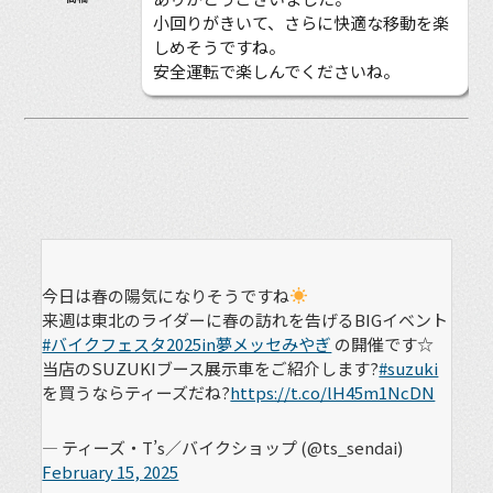
小回りがきいて、さらに快適な移動を楽
しめそうですね。
安全運転で楽しんでくださいね。
今日は春の陽気になりそうですね
来週は東北のライダーに春の訪れを告げるBIGイベント
#バイクフェスタ2025in夢メッセみやぎ
の開催です☆
当店のSUZUKIブース展示車をご紹介します?
#suzuki
を買うならティーズだね?️
https://t.co/lH45m1NcDN
— ティーズ・T’s／バイクショップ (@ts_sendai)
February 15, 2025