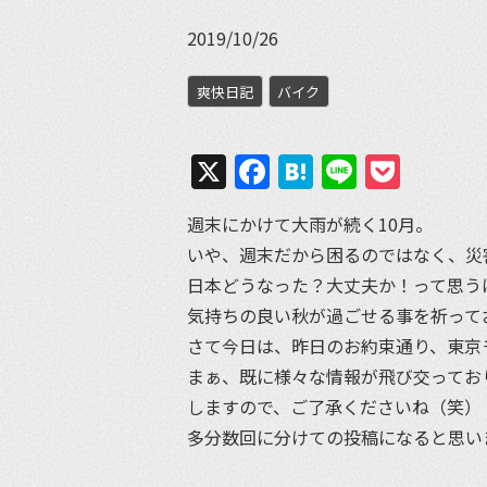
2019/10/26
爽快日記
バイク
X
Facebook
Hatena
Line
Pock
週末にかけて大雨が続く10月。
いや、週末だから困るのではなく、災
日本どうなった？大丈夫か！って思う
気持ちの良い秋が過ごせる事を祈って
さて今日は、昨日のお約束通り、東京
まぁ、既に様々な情報が飛び交ってお
しますので、ご了承くださいね（笑）
多分数回に分けての投稿になると思い