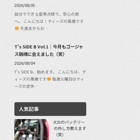
2026/08/05
自分でできる愛車点検で、安心の旅
へ。 こんにちは！ティーズの高橋です
今週末からお…
T’s SIDE B Vol.1｜今月もゴージャ
ス鶏様に会えました（笑）
2026/08/04
T’s SIDE B、始めます。 こんにちは、テ
ィーズの髙橋です
毎週火曜日はティ
ーズの定休…
人気記事
R25のバッテリー
の外し方教えます
（笑）