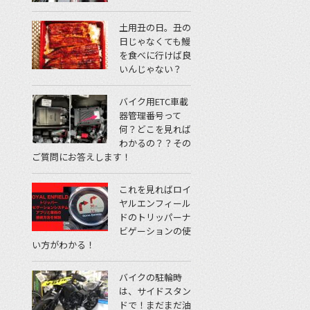
土用丑の日。丑の
日じゃなくても鰻
を食べに行けば良
いんじゃない？
バイク用ETC車載
器管理番号って
何？どこを見れば
わかるの？？その
ご質問にお答えします！
これを見ればロイ
ヤルエンフィール
ドのトリッパーナ
ビゲーションの使
い方がわかる！
バイクの駐輪時
は、サイドスタン
ドで！まだまだ油