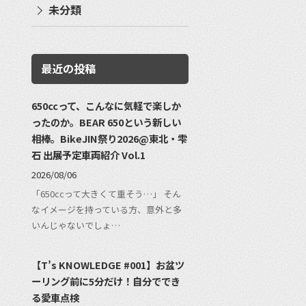
未分類
最近の投稿
650ccって、こんなに気軽で楽しか
ったのか。BEAR 650という新しい
相棒。BikeJIN祭り2026@東北・雫
石 出展予定車両紹介 Vol.1
2026/08/06
「650ccって大きくて重そう…」 そん
なイメージを持っている方、意外と多
いんじゃないでしょ…
【T’s KNOWLEDGE #001】お盆ツ
ーリング前に5分だけ！自分ででき
る愛車点検