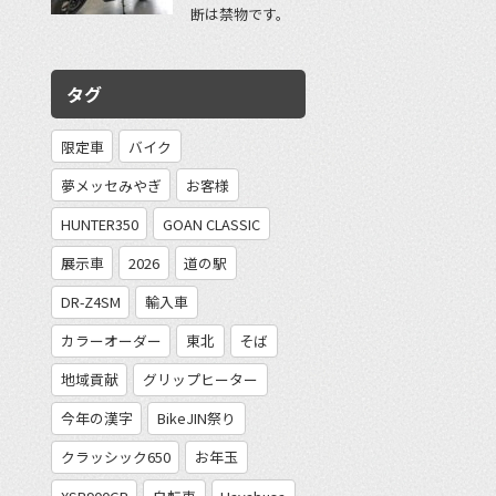
断は禁物です。
タグ
限定車
バイク
夢メッセみやぎ
お客様
HUNTER350
GOAN CLASSIC
展示車
2026
道の駅
DR-Z4SM
輸入車
カラーオーダー
東北
そば
地域貢献
グリップヒーター
今年の漢字
BikeJIN祭り
クラッシック650
お年玉