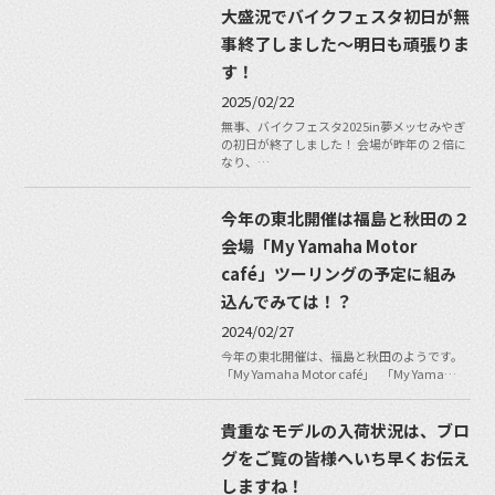
大盛況でバイクフェスタ初日が無
事終了しました〜明日も頑張りま
す！
2025/02/22
無事、バイクフェスタ2025in夢メッセみやぎ
の初日が終了しました！ 会場が昨年の２倍に
なり、…
今年の東北開催は福島と秋田の２
会場「My Yamaha Motor
café」ツーリングの予定に組み
込んでみては！？
2024/02/27
今年の東北開催は、福島と秋田のようです。
「My Yamaha Motor café」 「My Yama…
貴重なモデルの入荷状況は、ブロ
グをご覧の皆様へいち早くお伝え
しますね！