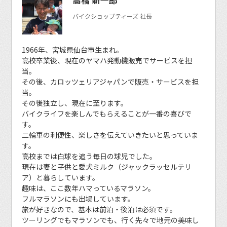
高橋 新一郎
バイクショップティーズ 社長
1966年、宮城県仙台市生まれ。
高校卒業後、現在のヤマハ発動機販売でサービスを担
当。
その後、カロッツェリアジャパンで販売・サービスを担
当。
その後独立し、現在に至ります。
バイクライフを楽しんでもらえることが一番の喜びで
す。
二輪車の利便性、楽しさを伝えていきたいと思っていま
す。
高校までは白球を追う毎日の球児でした。
現在は妻と子供と愛犬ミルク（ジャックラッセルテリ
ア）と暮らしています。
趣味は、ここ数年ハマっているマラソン。
フルマラソンにも出場しています。
旅が好きなので、基本は前泊・後泊は必須です。
ツーリングでもマラソンでも、行く先々で地元の美味し