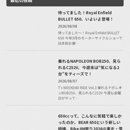
最近の投稿
待ってました！Royal Enfield
BULLET 650、いよいよ登場！
2026/08/08
待ってました〜！Royal Enfield BULLET
650 今年3月のモーターサイクルショーで
日本初お披…
乗れるNAPOLEON BOB250、見ら
れるC252V。今週末は“気になる2
台”をティーズで！
2026/08/07
T's WEEKEND RIDE Vol.3 乗れるナポレオ
ンBOB250、見られるC252V 今週も金曜
日がやって…
650ccって、こんなに気軽で楽しか
ったのか。BEAR 650という新しい
相棒。BikeJIN祭り2026@東北・雫