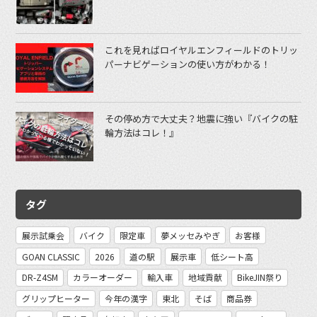
これを見ればロイヤルエンフィールドのトリッ
パーナビゲーションの使い方がわかる！
その停め方で大丈夫？地震に強い『バイクの駐
輪方法はコレ！』
タグ
展示試乗会
バイク
限定車
夢メッセみやぎ
お客様
GOAN CLASSIC
2026
道の駅
展示車
低シート高
DR-Z4SM
カラーオーダー
輸入車
地域貢献
BikeJIN祭り
グリップヒーター
今年の漢字
東北
そば
商品券