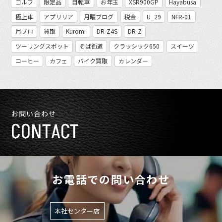
ゴルフ
限定品
自転車
お年玉
XSR900GP
Hayabusa
極上車
アプリリア
月曜ブログ
税金
U_29
NFR-01
月ブロ
買取
Kuromi
DR-Z4S
DR-Z
ツーリングスポット
そば街道
クラッシック650
スイーツ
コーヒー
カフェ
バイク買取
カレンダー
お問い合わせ
CONTACT
お電話での問い合わせ
本社センター店