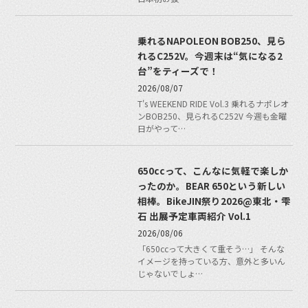
乗れるNAPOLEON BOB250、見ら
れるC252V。今週末は“気になる2
台”をティーズで！
2026/08/07
T's WEEKEND RIDE Vol.3 乗れるナポレオ
ンBOB250、見られるC252V 今週も金曜
日がやって…
650ccって、こんなに気軽で楽しか
ったのか。BEAR 650という新しい
相棒。BikeJIN祭り2026@東北・雫
石 出展予定車両紹介 Vol.1
2026/08/06
「650ccって大きくて重そう…」 そんな
イメージを持っている方、意外と多いん
じゃないでしょ…