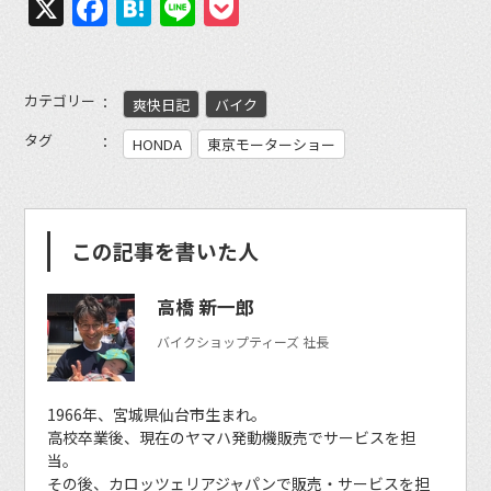
X
Facebook
Hatena
Line
Pocket
カテゴリー
爽快日記
バイク
タグ
HONDA
東京モーターショー
この記事を書いた人
高橋 新一郎
バイクショップティーズ 社長
1966年、宮城県仙台市生まれ。
高校卒業後、現在のヤマハ発動機販売でサービスを担
当。
その後、カロッツェリアジャパンで販売・サービスを担