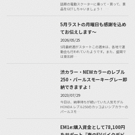
話題の電動スクーターに乗って・買って、景
品をGETしちゃいましょう！ …
5月ラストの月曜日も感謝を込め
てお伝えします〜
2026/05/25
5月最終週がスタートこの週末は、各地で運
動会も行われていたようです。また、盛岡で
は東北絆…
渋カラー・NEWカラーのレブル
250・パールスモーキーグレー即
納できますよ！
2023/07/29
今日は、納車待ちが続いていた人気モデル
HONDA レブル250のカッコよいシブカラーの
パールスモ…
EM1e:購入資金として78,100円
をサポート『春のEVバイクデビ