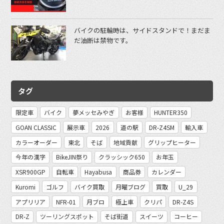
バイクの駐輪時は、サイドスタンドで！まだま
だ油断は禁物です。
タグ
限定車
バイク
夢メッセみやぎ
お客様
HUNTER350
GOAN CLASSIC
展示車
2026
道の駅
DR-Z4SM
輸入車
カラーオーダー
東北
そば
地域貢献
グリップヒーター
今年の漢字
BikeJIN祭り
クラッシック650
お年玉
XSR900GP
自転車
Hayabusa
商品券
カレンダー
Kuromi
ゴルフ
バイク買取
月曜ブログ
買取
U_29
アプリリア
NFR-01
月ブロ
極上車
クリパ
DR-Z4S
DR-Z
ツーリングスポット
そば街道
スイーツ
コーヒー