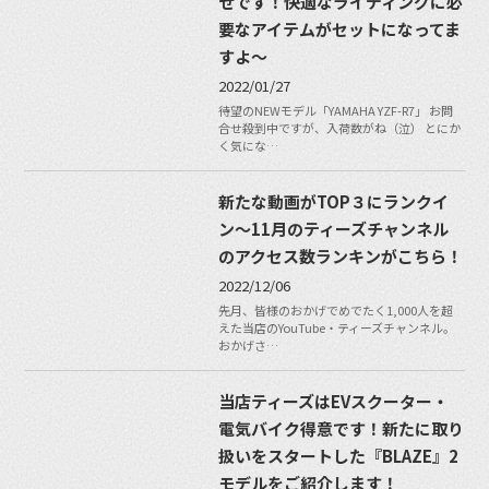
せです！快適なライディングに必
要なアイテムがセットになってま
すよ〜
2022/01/27
待望のNEWモデル「YAMAHA YZF-R7」 お問
合せ殺到中ですが、入荷数がね（泣） とにか
く気にな…
新たな動画がTOP３にランクイ
ン〜11月のティーズチャンネル
のアクセス数ランキンがこちら！
2022/12/06
先月、皆様のおかげでめでたく1,000人を超
えた当店のYouTube・ティーズチャンネル。
おかげさ…
当店ティーズはEVスクーター・
電気バイク得意です！新たに取り
扱いをスタートした『BLAZE』2
モデルをご紹介します！