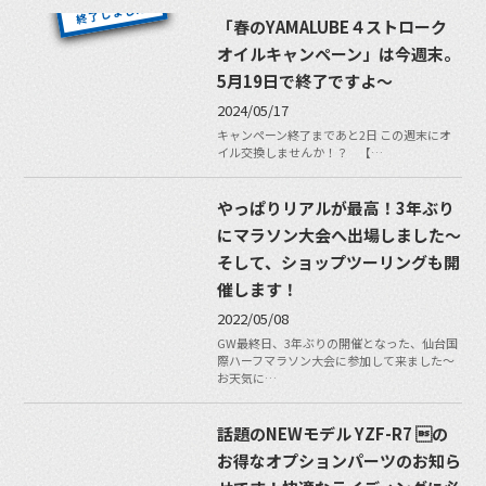
「春のYAMALUBE４ストローク
オイルキャンペーン」は今週末。
5月19日で終了ですよ〜
2024/05/17
キャンペーン終了まであと2日 この週末にオ
イル交換しませんか！？ 【…
やっぱりリアルが最高！3年ぶり
にマラソン大会へ出場しました〜
そして、ショップツーリングも開
催します！
2022/05/08
GW最終日、3年ぶりの開催となった、仙台国
際ハーフマラソン大会に参加して来ました〜
お天気に…
話題のNEWモデル YZF-R7 の
お得なオプションパーツのお知ら