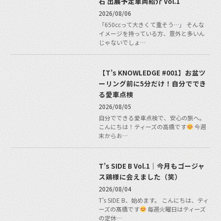
石 出展予定車両紹介 Vol.1
2026/08/06
「650ccって大きくて重そう…」 そんな
イメージを持っている方、意外と多いん
じゃないでしょ…
【T’s KNOWLEDGE #001】お盆ツ
ーリング前に5分だけ！自分ででき
る愛車点検
2026/08/05
自分でできる愛車点検で、安心の旅へ。
こんにちは！ティーズの高橋です
今週
末からお…
T’s SIDE B Vol.1｜今月もゴージャ
ス鶏様に会えました（笑）
2026/08/04
T’s SIDE B、始めます。 こんにちは、ティ
ーズの髙橋です
毎週火曜日はティーズ
の定休…