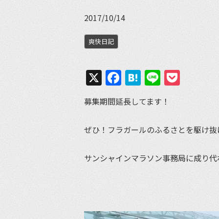
2017/10/14
爽快日記
X
Facebook
Hatena
Line
Pock
募集期間延長してます！
ぜひ！フラガールのふるさとを駆け抜
サンシャインマラソン事務局に成り代