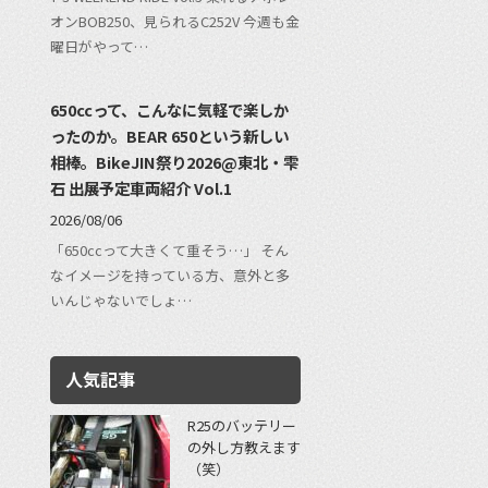
オンBOB250、見られるC252V 今週も金
曜日がやって…
650ccって、こんなに気軽で楽しか
ったのか。BEAR 650という新しい
相棒。BikeJIN祭り2026@東北・雫
石 出展予定車両紹介 Vol.1
2026/08/06
「650ccって大きくて重そう…」 そん
なイメージを持っている方、意外と多
いんじゃないでしょ…
人気記事
R25のバッテリー
の外し方教えます
（笑）