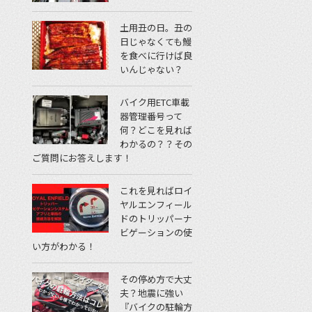
土用丑の日。丑の
日じゃなくても鰻
を食べに行けば良
いんじゃない？
バイク用ETC車載
器管理番号って
何？どこを見れば
わかるの？？その
ご質問にお答えします！
これを見ればロイ
ヤルエンフィール
ドのトリッパーナ
ビゲーションの使
い方がわかる！
その停め方で大丈
夫？地震に強い
『バイクの駐輪方