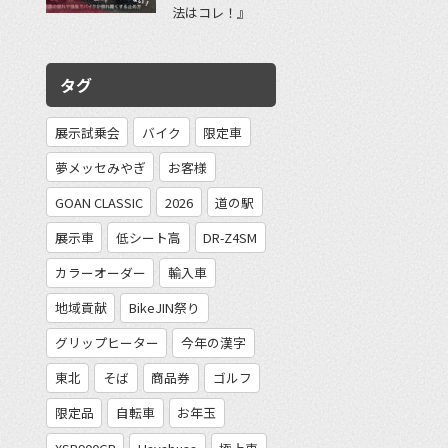
法はコレ！』
タグ
展示試乗会
バイク
限定車
夢メッセみやぎ
お客様
GOAN CLASSIC
2026
道の駅
展示車
低シート高
DR-Z4SM
カラーオーダー
輸入車
地域貢献
BikeJIN祭り
グリップヒーター
今年の漢字
東北
そば
商品券
ゴルフ
限定品
自転車
お年玉