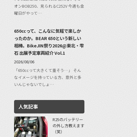
オンBOB250、見られるC252V 今週も金
曜日がやって…
650ccって、こんなに気軽で楽しか
ったのか。BEAR 650という新しい
相棒。BikeJIN祭り2026@東北・雫
石 出展予定車両紹介 Vol.1
2026/08/06
「650ccって大きくて重そう…」 そん
なイメージを持っている方、意外と多
いんじゃないでしょ…
人気記事
R25のバッテリー
の外し方教えます
（笑）