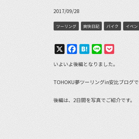
2017/09/28
ツーリング
爽快日記
バイク
イベン
X
Facebook
Hatena
Line
Pock
いよいよ後編となりました。
TOHOKU夢ツーリングin安比ブログ
後編は、2日間を写真でご紹介です。