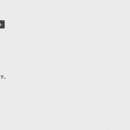
ト
et
です。