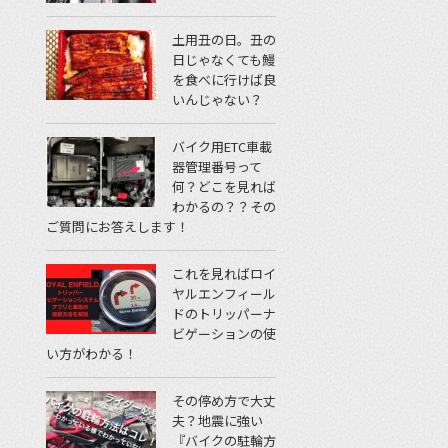
土用丑の日。丑の
日じゃなくても鰻
を食べに行けば良
いんじゃない？
バイク用ETC車載
器管理番号って
何？どこを見れば
わかるの？？その
ご質問にお答えします！
これを見ればロイ
ヤルエンフィール
ドのトリッパーナ
ビゲーションの使
い方がわかる！
その停め方で大丈
夫？地震に強い
『バイクの駐輪方