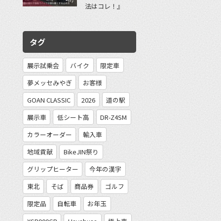
法はコレ！』
タグ
展示試乗会
バイク
限定車
夢メッセみやぎ
お客様
GOAN CLASSIC
2026
道の駅
展示車
低シート高
DR-Z4SM
カラーオーダー
輸入車
地域貢献
BikeJIN祭り
グリップヒーター
今年の漢字
東北
そば
商品券
ゴルフ
限定品
自転車
お年玉