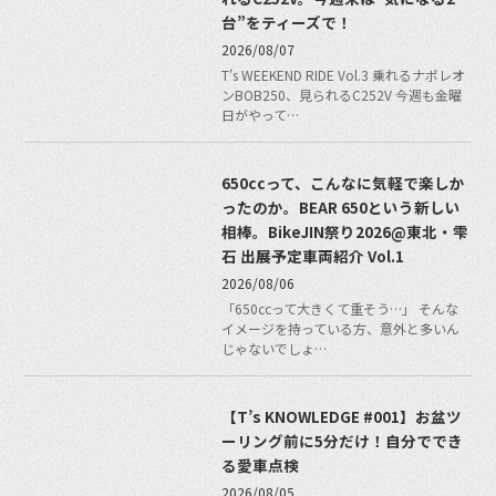
台”をティーズで！
2026/08/07
T's WEEKEND RIDE Vol.3 乗れるナポレオ
ンBOB250、見られるC252V 今週も金曜
日がやって…
650ccって、こんなに気軽で楽しか
ったのか。BEAR 650という新しい
相棒。BikeJIN祭り2026@東北・雫
石 出展予定車両紹介 Vol.1
2026/08/06
「650ccって大きくて重そう…」 そんな
イメージを持っている方、意外と多いん
じゃないでしょ…
【T’s KNOWLEDGE #001】お盆ツ
ーリング前に5分だけ！自分ででき
る愛車点検
2026/08/05