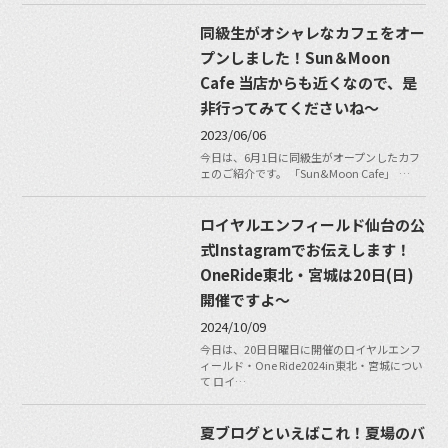
同級生がオシャレなカフェをオー
プンしました！Sun＆Moon
Cafe 当店からも近くなので、是
非行ってみてくださいね〜
2023/06/06
今日は、6月1日に同級生がオープンしたカフ
ェのご紹介です。 「Sun&Moon Cafe」 …
ロイヤルエンフィールド仙台の公
式Instagramでお伝えします！
OneRide東北・宮城は20日(日)
開催ですよ〜
2024/10/09
今日は、20日日曜日に開催のロイヤルエンフ
ィールド・One Ride2024in東北・宮城につい
て ロイ…
夏ブログといえばこれ！夏場のバ