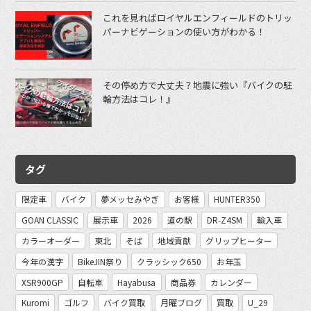
これを見ればロイヤルエンフィールドのトリッ
パーナビゲーションの使い方がわかる！
その停め方で大丈夫？地震に強い『バイクの駐
輪方法はコレ！』
タグ
限定車
バイク
夢メッセみやぎ
お客様
HUNTER350
GOAN CLASSIC
展示車
2026
道の駅
DR-Z4SM
輸入車
カラーオーダー
東北
そば
地域貢献
グリップヒーター
今年の漢字
BikeJIN祭り
クラッシック650
お年玉
XSR900GP
自転車
Hayabusa
商品券
カレンダー
Kuromi
ゴルフ
バイク買取
月曜ブログ
買取
U_29