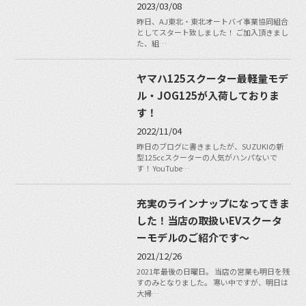
2023/03/08
昨日、AJ東北・東北オートバイ事業協同組合
としてスタート致しました！ ご加入頂きまし
た、組…
ヤマハ125スクーター最軽量モデ
ル・JOG125が入荷しておりま
す！
2022/11/04
昨日のブログに書きましたが、SUZUKIの新
型125ccスクーターの人気がハンパないで
す！ YouTube…
充実のラインナップになってきま
した！当店の取扱いEVスクータ
ーモデルのご紹介です〜
2021/12/26
2021年最後の日曜日。 当店の営業も明日を残
すのみとなりました。 寒い中ですが、明日は
大掃…