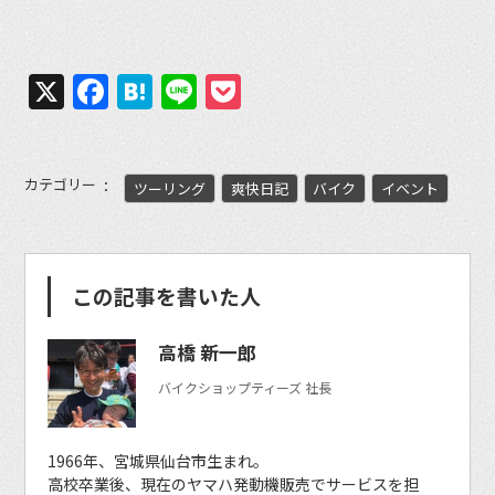
X
Facebook
Hatena
Line
Pocket
カテゴリー
ツーリング
爽快日記
バイク
イベント
この記事を書いた人
高橋 新一郎
バイクショップティーズ 社長
1966年、宮城県仙台市生まれ。
高校卒業後、現在のヤマハ発動機販売でサービスを担