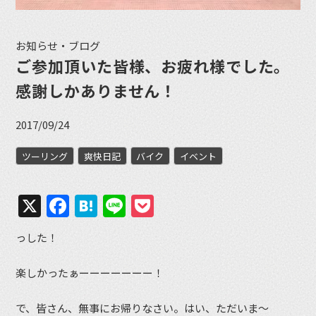
お知らせ・ブログ
ご参加頂いた皆様、お疲れ様でした。
感謝しかありません！
2017/09/24
ツーリング
爽快日記
バイク
イベント
X
Facebook
Hatena
Line
Pocket
っした！
楽しかったぁーーーーーーー！
で、皆さん、無事にお帰りなさい。はい、ただいま〜