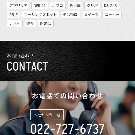
アプリリア
NFR-01
月ブロ
極上車
クリパ
DR-Z4S
DR-Z
ツーリングスポット
そば街道
スイーツ
コーヒー
カフェ
税金
限定品
お問い合わせ
CONTACT
お電話での問い合わせ
本社センター店
022-727-6737