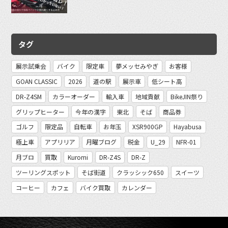
タグ
展示試乗会
バイク
限定車
夢メッセみやぎ
お客様
GOAN CLASSIC
2026
道の駅
展示車
低シート高
DR-Z4SM
カラーオーダー
輸入車
地域貢献
BikeJIN祭り
グリップヒーター
今年の漢字
東北
そば
商品券
ゴルフ
限定品
自転車
お年玉
XSR900GP
Hayabusa
極上車
アプリリア
月曜ブログ
税金
U_29
NFR-01
月ブロ
買取
Kuromi
DR-Z4S
DR-Z
ツーリングスポット
そば街道
クラッシック650
スイーツ
コーヒー
カフェ
バイク買取
カレンダー