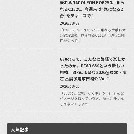
乗れるNAPOLEON BOB250、見ら
れるC252V。今週末は“気になる2
台”をティーズで！
2026/08/07
T's WEEKEND RIDE Vol.3 乗れるナポレオ
ンBOB250、見られるC252V 今週も金曜
日がやって…
650ccって、こんなに気軽で楽しか
ったのか。BEAR 650という新しい
相棒。BikeJIN祭り2026@東北・雫
石 出展予定車両紹介 Vol.1
2026/08/06
「650ccって大きくて重そう…」 そんな
イメージを持っている方、意外と多いん
じゃないでしょ…
人気記事