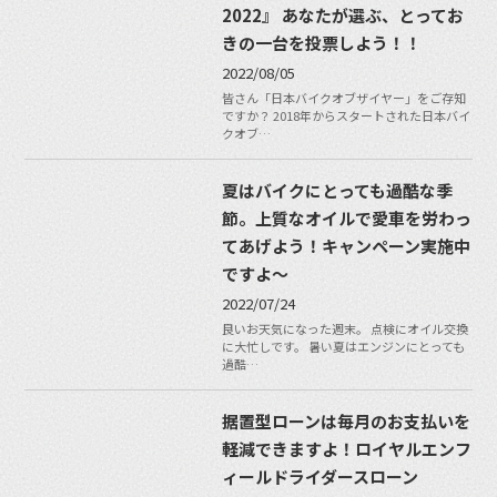
2022』 あなたが選ぶ、とってお
きの一台を投票しよう！！
2022/08/05
皆さん「日本バイクオブザイヤー」をご存知
ですか？ 2018年からスタートされた日本バイ
クオブ…
夏はバイクにとっても過酷な季
節。上質なオイルで愛車を労わっ
てあげよう！キャンペーン実施中
ですよ〜
2022/07/24
良いお天気になった週末。 点検にオイル交換
に大忙しです。 暑い夏はエンジンにとっても
過酷…
据置型ローンは毎月のお支払いを
軽減できますよ！ロイヤルエンフ
ィールドライダースローン