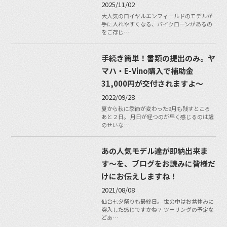
2025/11/02
大人気のロイヤルエンフィールドのモデルが
手に入れやすくなる、バイクローンがあるの
をご存じ…
手続き簡単！書類の提出のみ。ヤ
マハ・E-Vino購入で補助金
31,000円が交付されますよ〜
2022/09/28
夏から秋に季節が変わった9月も残すところ
あと２日。 月日が経つのが早く感じるのは歳
のせいな…
あの人気モデル達が即納出来ま
す〜を、ブログをお読みに皆様だ
けにお伝えしますね！
2021/08/08
仙台七夕祭りも最終日。 世の中はお盆休みに
突入した感じですかね？ ツーリングの予定な
どあ…