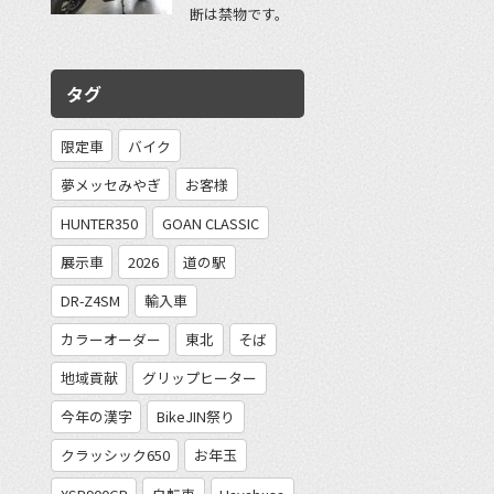
断は禁物です。
タグ
限定車
バイク
夢メッセみやぎ
お客様
HUNTER350
GOAN CLASSIC
展示車
2026
道の駅
DR-Z4SM
輸入車
カラーオーダー
東北
そば
地域貢献
グリップヒーター
今年の漢字
BikeJIN祭り
クラッシック650
お年玉