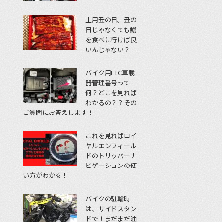
土用丑の日。丑の
日じゃなくても鰻
を食べに行けば良
いんじゃない？
バイク用ETC車載
器管理番号って
何？どこを見れば
わかるの？？その
ご質問にお答えします！
これを見ればロイ
ヤルエンフィール
ドのトリッパーナ
ビゲーションの使
い方がわかる！
バイクの駐輪時
は、サイドスタン
ドで！まだまだ油