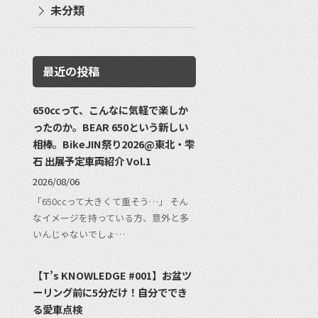
未分類
最近の投稿
650ccって、こんなに気軽で楽しか
ったのか。BEAR 650という新しい
相棒。BikeJIN祭り2026@東北・雫
石 出展予定車両紹介 Vol.1
2026/08/06
「650ccって大きくて重そう…」 そん
なイメージを持っている方、意外と多
いんじゃないでしょ…
【T’s KNOWLEDGE #001】お盆ツ
ーリング前に5分だけ！自分ででき
る愛車点検