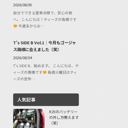
2026/08/05
自分でできる愛車点検で、安心の旅
へ。 こんにちは！ティーズの高橋です
今週末からお…
T’s SIDE B Vol.1｜今月もゴージャ
ス鶏様に会えました（笑）
2026/08/04
T’s SIDE B、始めます。 こんにちは、テ
ィーズの髙橋です
毎週火曜日はティ
ーズの定休…
人気記事
R25のバッテリー
の外し方教えます
（笑）