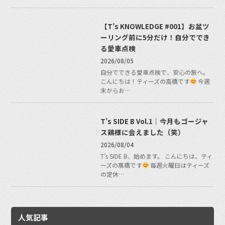
【T’s KNOWLEDGE #001】お盆ツ
ーリング前に5分だけ！自分ででき
る愛車点検
2026/08/05
自分でできる愛車点検で、安心の旅へ。
こんにちは！ティーズの高橋です
今週
末からお…
T’s SIDE B Vol.1｜今月もゴージャ
ス鶏様に会えました（笑）
2026/08/04
T’s SIDE B、始めます。 こんにちは、ティ
ーズの髙橋です
毎週火曜日はティーズ
の定休…
人気記事