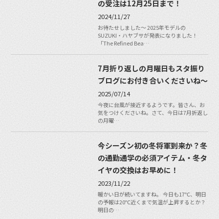
の受注は12月25日まで！
2024/11/27
お待たせしました〜 2025年モデルの
SUZUKI・ハヤブサが発表になりました！
「The Refined Bea…
7月折り返しの月曜日もスタ振り
ブログにお付き合いくださいね〜
2025/07/14
今夜に台風が接近するようです。皆さん、お
気をつけくださいね。さて、今日は7月折返し
の月曜…
今シーズン初の冬将軍到来か？冬
の通勤通学の必須アイテム・冬タ
イヤの交換はお早めに！
2023/11/22
暖かい日が続いてますね。 今日も17℃、明日
の予報は20℃近くまで気温が上昇するとか？
明日の…