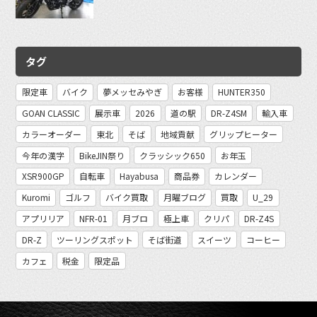
タグ
限定車
バイク
夢メッセみやぎ
お客様
HUNTER350
GOAN CLASSIC
展示車
2026
道の駅
DR-Z4SM
輸入車
カラーオーダー
東北
そば
地域貢献
グリップヒーター
今年の漢字
BikeJIN祭り
クラッシック650
お年玉
XSR900GP
自転車
Hayabusa
商品券
カレンダー
Kuromi
ゴルフ
バイク買取
月曜ブログ
買取
U_29
アプリリア
NFR-01
月ブロ
極上車
クリパ
DR-Z4S
DR-Z
ツーリングスポット
そば街道
スイーツ
コーヒー
カフェ
税金
限定品