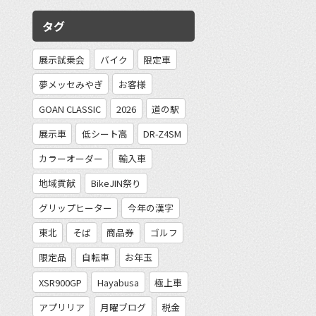
タグ
展示試乗会
バイク
限定車
夢メッセみやぎ
お客様
GOAN CLASSIC
2026
道の駅
展示車
低シート高
DR-Z4SM
カラーオーダー
輸入車
地域貢献
BikeJIN祭り
グリップヒーター
今年の漢字
東北
そば
商品券
ゴルフ
限定品
自転車
お年玉
XSR900GP
Hayabusa
極上車
アプリリア
月曜ブログ
税金