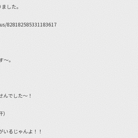
りました。
atus/828182585331183617
す～。
せんでした～！
汗）
がいるじゃんよ！！