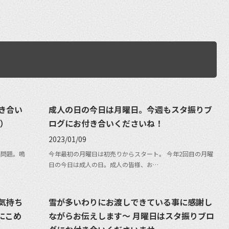
き合い
成人の日の今日は月曜日。今週もスタ振りブ
汗）
ログにお付き合いくださいね！
2023/01/09
活問題。鳴
今年最初の月曜日は初売りからスタート。 今年2回目の月曜
日の今日は成人の日。成人の皆様、お…
気持ち
雪が多いわりにお渡しできている事に感謝し
にこめ
ながらお伝えします〜 月曜日はスタ振りブロ