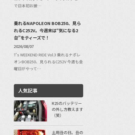
で日本初お披…
乗れるNAPOLEON BOB250、見ら
れるC252V。今週末は“気になる2
台”をティーズで！
2026/08/07
T's WEEKEND RIDE Vol.3 乗れるナポレ
オンBOB250、見られるC252V 今週も金
曜日がやって…
人気記事
R25のバッテリー
の外し方教えます
（笑）
土用丑の日。丑の