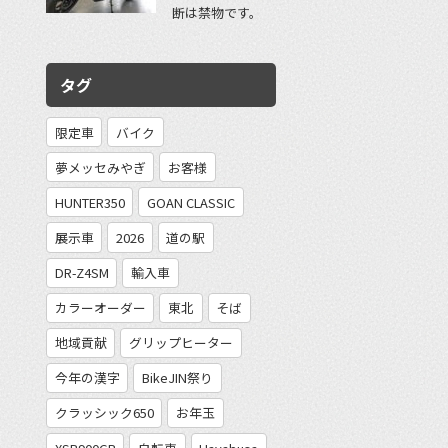
断は禁物です。
タグ
限定車
バイク
夢メッセみやぎ
お客様
HUNTER350
GOAN CLASSIC
展示車
2026
道の駅
DR-Z4SM
輸入車
カラーオーダー
東北
そば
地域貢献
グリップヒーター
今年の漢字
BikeJIN祭り
クラッシック650
お年玉