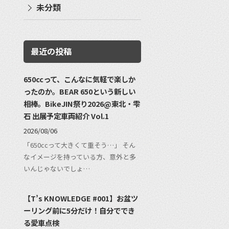
未分類
最近の投稿
650ccって、こんなに気軽で楽しか
ったのか。BEAR 650という新しい
相棒。BikeJIN祭り2026@東北・雫
石 出展予定車両紹介 Vol.1
2026/08/06
「650ccって大きくて重そう…」 そん
なイメージを持っている方、意外と多
いんじゃないでしょ…
【T’s KNOWLEDGE #001】お盆ツ
ーリング前に5分だけ！自分ででき
る愛車点検