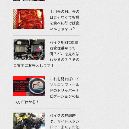
土用丑の日。丑の
日じゃなくても鰻
を食べに行けば良
いんじゃない？
バイク用ETC車載
器管理番号って
何？どこを見れば
わかるの？？その
ご質問にお答えします！
これを見ればロイ
ヤルエンフィール
ドのトリッパーナ
ビゲーションの使
い方がわかる！
バイクの駐輪時
は、サイドスタン
ドで！まだまだ油