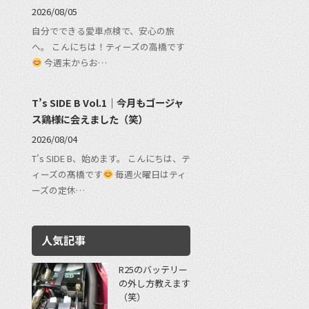
2026/08/05
自分でできる愛車点検で、安心の旅
へ。 こんにちは！ティーズの高橋です
今週末からお…
T’s SIDE B Vol.1｜今月もゴージャ
ス鶏様に会えました（笑）
2026/08/04
T’s SIDE B、始めます。 こんにちは、テ
ィーズの髙橋です
毎週火曜日はティ
ーズの定休…
人気記事
R25のバッテリー
の外し方教えます
（笑）