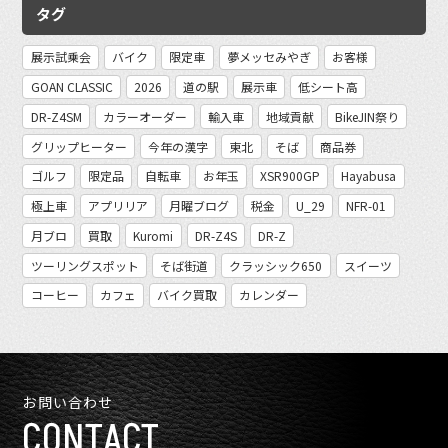
タグ
展示試乗会
バイク
限定車
夢メッセみやぎ
お客様
GOAN CLASSIC
2026
道の駅
展示車
低シート高
DR-Z4SM
カラーオーダー
輸入車
地域貢献
BikeJIN祭り
グリップヒーター
今年の漢字
東北
そば
商品券
ゴルフ
限定品
自転車
お年玉
XSR900GP
Hayabusa
極上車
アプリリア
月曜ブログ
税金
U_29
NFR-01
月ブロ
買取
Kuromi
DR-Z4S
DR-Z
ツーリングスポット
そば街道
クラッシック650
スイーツ
コーヒー
カフェ
バイク買取
カレンダー
お問い合わせ
CONTACT