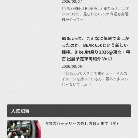
2026/08/07
T's WEEKEND RIDE Vol.3 乗れるナポレオ
ンBOB250、見られるC252V 今週も金曜
日がやって…
650ccって、こんなに気軽で楽しか
ったのか。BEAR 650という新しい
相棒。BikeJIN祭り2026@東北・雫
石 出展予定車両紹介 Vol.1
2026/08/06
「650ccって大きくて重そう…」 そんな
イメージを持っている方、意外と多いん
じゃないでしょ…
人気記事
R25のバッテリーの外し方教えます（笑）