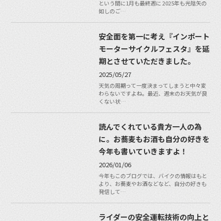
という間に1月も最終週に 2025年も光陰矢の
如しのご…
安全面を第一に考え『インポート
モーターサイクルフェスタ』を延
期とさせていただきました。
2025/05/27
天気の周期って一度決まってしまうと中々変
わらないですよね。最近、週末のお天気が良
くない状…
読んでくれている貴方一人の為
に。お蕎麦もお酒も自分の好きを
今年も書いていきますよ！
2026/01/06
今年もこのブログでは、バイクの情報はもと
より、お蕎麦やお酒などなど、自分の好きも
発信して…
ライダーの安全運転技術の向上と