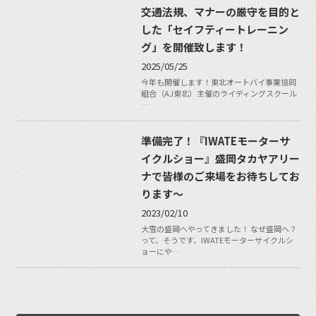
交通法規、マナーの厳守を目的と
した「セイフティートレーニン
グ」を開催致します！
2025/05/25
今年も開催します！東北オートバイ事業協同
組合（AJ東北）主催のライディングスクール
…
準備完了！『IWATEモーターサ
イクルショー』盛岡タカヤアリー
ナで皆様のご来場をお待ちしてお
ります〜
2023/02/10
大雪の盛岡へやってきました！ なぜ盛岡へ？
って、そうです、IWATEモーターサイクルシ
ョーにや…