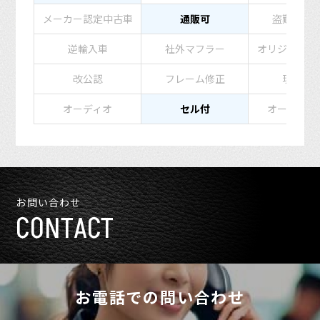
メーカー認定中古車
通販可
盗難防止
逆輸入車
社外マフラー
オリジナルペ
改公認
フレーム修正
現状販
オーディオ
セル付
オートマチ
お問い合わせ
CONTACT
お電話での問い合わせ