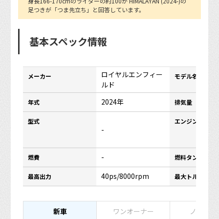
身長166-170cmのライダーの約100が HIMALAYAN (2024-)の
足つきが「つま先立ち」と回答しています。
基本スペック情報
ロイヤルエンフィー
メーカー
モデル名
ルド
2024年
年式
排気量
型式
エンジンタイプ
-
-
燃費
燃料タンク容量
40ps/8000rpm
最高出力
最大トルク
新車
ワンオーナー
ノーマル