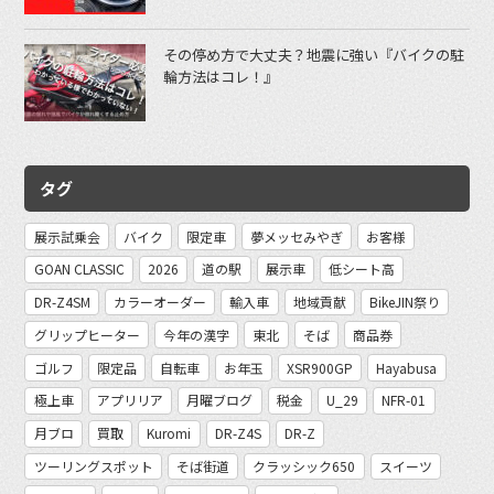
その停め方で大丈夫？地震に強い『バイクの駐
輪方法はコレ！』
タグ
展示試乗会
バイク
限定車
夢メッセみやぎ
お客様
GOAN CLASSIC
2026
道の駅
展示車
低シート高
DR-Z4SM
カラーオーダー
輸入車
地域貢献
BikeJIN祭り
グリップヒーター
今年の漢字
東北
そば
商品券
ゴルフ
限定品
自転車
お年玉
XSR900GP
Hayabusa
極上車
アプリリア
月曜ブログ
税金
U_29
NFR-01
月ブロ
買取
Kuromi
DR-Z4S
DR-Z
ツーリングスポット
そば街道
クラッシック650
スイーツ