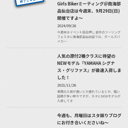
Girls Bikerミーティング＠南海部
品仙台店は今週末、9月29日(日)
開催ですよ〜
2024/09/26
今週末はイベント目白押し 岩手のツーリング
フェスタに南海部品仙台店では、ガールズバ
イカー…
人気の原付2種クラスに待望の
NEWモデル『YAMAHA シグナ
ス・グリファス』が最速入荷しま
した！
2021/11/26
車両の入荷が遅いとか遅れているとか、暗い
話題が多い昨今ですが、久々にNEWモデルが
入荷してき…
今週も、月曜日はスタ振りブログ
にお付き合いくださいね〜