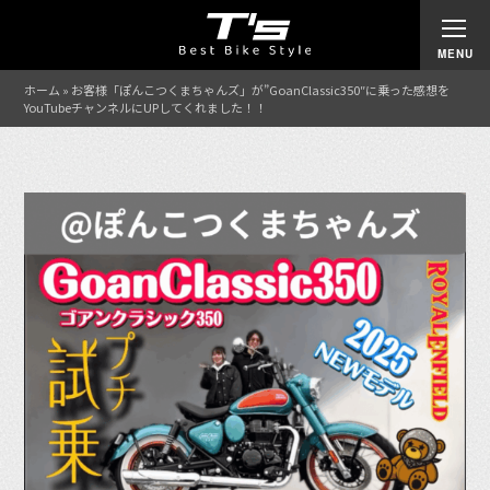
ホーム
»
お客様「ぽんこつくまちゃんズ」が”GoanClassic350″に乗った感想を
YouTubeチャンネルにUPしてくれました！！