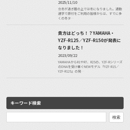
2025/11/10
立冬が過ぎ暦の上では冬になりました。通勤
通学で原付をご利用の皆様からは、すでに多
くの冬タ…
貴方はどっち！？YAMAHA・
YZF-R125／YZF-R150が発表に
なりました！
2023/09/22
YAMAHAからR1やR7、R25の、YZF-Rシリーズ
のDNAを受け継ぐNEWモデル 『YZF-R15／
YZF-R125』の発…
キーワード検索
検
索: