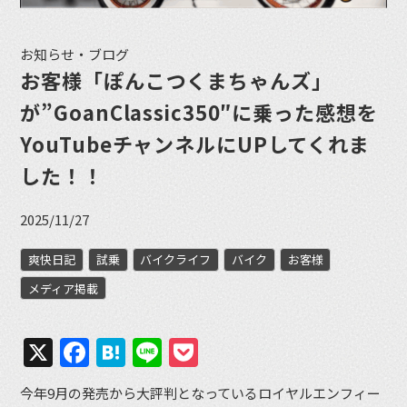
お知らせ・ブログ
お客様「ぽんこつくまちゃんズ」
が”GoanClassic350″に乗った感想を
YouTubeチャンネルにUPしてくれま
した！！
2025/11/27
爽快日記
試乗
バイクライフ
バイク
お客様
メディア掲載
X
Facebook
Hatena
Line
Pocket
今年9月の発売から大評判となっているロイヤルエンフィー