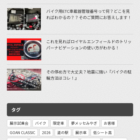
バイク用ETC車載器管理番号って何？どこを見
ればわかるの？？そのご質問にお答えします！
これを見ればロイヤルエンフィールドのトリッ
パーナビゲーションの使い方がわかる！
その停め方で大丈夫？地震に強い『バイクの駐
輪方法はコレ！』
タグ
展示試乗会
バイク
限定車
夢メッセみやぎ
お客様
GOAN CLASSIC
2026
道の駅
展示車
低シート高