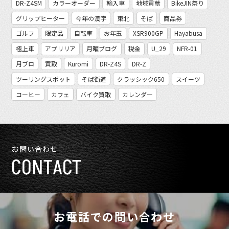
DR-Z4SM
カラーオーダー
輸入車
地域貢献
BikeJIN祭り
グリップヒーター
今年の漢字
東北
そば
商品券
ゴルフ
限定品
自転車
お年玉
XSR900GP
Hayabusa
極上車
アプリリア
月曜ブログ
税金
U_29
NFR-01
月ブロ
買取
Kuromi
DR-Z4S
DR-Z
ツーリングスポット
そば街道
クラッシック650
スイーツ
コーヒー
カフェ
バイク買取
カレンダー
お問い合わせ
CONTACT
お電話での問い合わせ