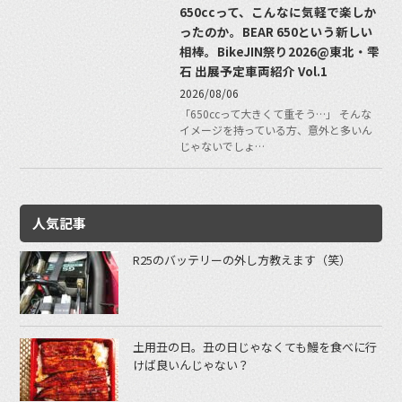
650ccって、こんなに気軽で楽しか
ったのか。BEAR 650という新しい
相棒。BikeJIN祭り2026@東北・雫
石 出展予定車両紹介 Vol.1
2026/08/06
「650ccって大きくて重そう…」 そんな
イメージを持っている方、意外と多いん
じゃないでしょ…
人気記事
R25のバッテリーの外し方教えます（笑）
土用丑の日。丑の日じゃなくても鰻を食べに行
けば良いんじゃない？