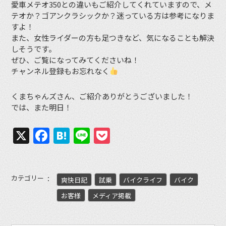
愛車メテオ350との違いもご紹介してくれていますので、メ
テオか？ゴアンクラシックか？迷っている方は参考になりま
すよ！
また、女性ライダーの方も足つきなど、気になることも解決
しそうです。
ぜひ、ご覧になってみてくださいね！
チャンネル登録もお忘れなく
くまちゃんズさん、ご紹介ありがとうございました！
では、また明日！
X
Facebook
Hatena
Line
Pocket
カテゴリー
爽快日記
試乗
バイクライフ
バイク
お客様
メディア掲載