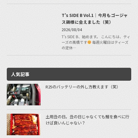
T’s SIDE B Vol.1｜今月もゴージャ
ス鶏様に会えました（笑）
2026/08/04
T’s SIDE B、始めます。 こんにちは、ティ
ーズの髙橋です
毎週火曜日はティーズ
の定休…
人気記事
R25のバッテリーの外し方教えます（笑）
土用丑の日。丑の日じゃなくても鰻を食べに行
けば良いんじゃない？