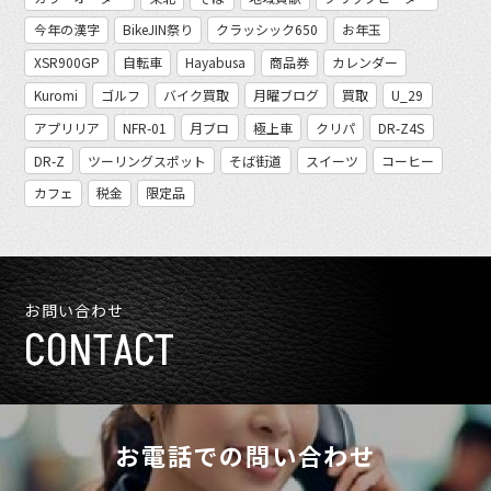
今年の漢字
BikeJIN祭り
クラッシック650
お年玉
XSR900GP
自転車
Hayabusa
商品券
カレンダー
Kuromi
ゴルフ
バイク買取
月曜ブログ
買取
U_29
アプリリア
NFR-01
月ブロ
極上車
クリパ
DR-Z4S
DR-Z
ツーリングスポット
そば街道
スイーツ
コーヒー
カフェ
税金
限定品
お問い合わせ
CONTACT
お電話での問い合わせ