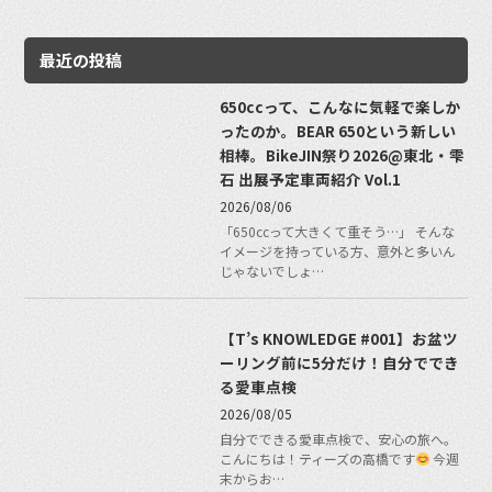
最近の投稿
650ccって、こんなに気軽で楽しか
ったのか。BEAR 650という新しい
相棒。BikeJIN祭り2026@東北・雫
石 出展予定車両紹介 Vol.1
2026/08/06
「650ccって大きくて重そう…」 そんな
イメージを持っている方、意外と多いん
じゃないでしょ…
【T’s KNOWLEDGE #001】お盆ツ
ーリング前に5分だけ！自分ででき
る愛車点検
2026/08/05
自分でできる愛車点検で、安心の旅へ。
こんにちは！ティーズの高橋です
今週
末からお…