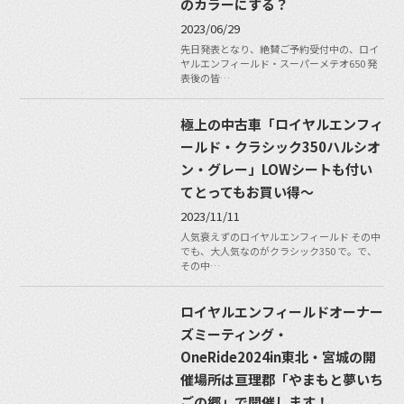
のカラーにする？
2023/06/29
先日発表となり、絶賛ご予約受付中の、ロイ
ヤルエンフィールド・スーパーメテオ650 発
表後の皆…
極上の中古車「ロイヤルエンフィ
ールド・クラシック350ハルシオ
ン・グレー」LOWシートも付い
てとってもお買い得〜
2023/11/11
人気衰えずのロイヤルエンフィールド その中
でも、大人気なのがクラシック350 で。で、
その中…
ロイヤルエンフィールドオーナー
ズミーティング・
OneRide2024in東北・宮城の開
催場所は亘理郡「やまもと夢いち
ごの郷」で開催します！