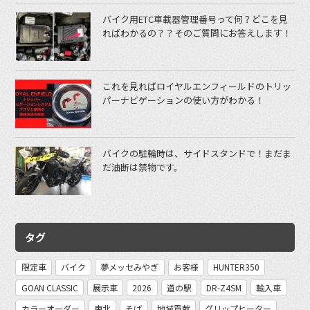
バイク用ETC車載器管理番号って何？どこを見
ればわかるの？？そのご質問にお答えします！
これを見ればロイヤルエンフィールドのトリッ
パーナビゲーションの使い方がわかる！
バイクの駐輪時は、サイドスタンドで！まだま
だ油断は禁物です。
タグ
限定車
バイク
夢メッセみやぎ
お客様
HUNTER350
GOAN CLASSIC
展示車
2026
道の駅
DR-Z4SM
輸入車
カラーオーダー
東北
そば
地域貢献
グリップヒーター