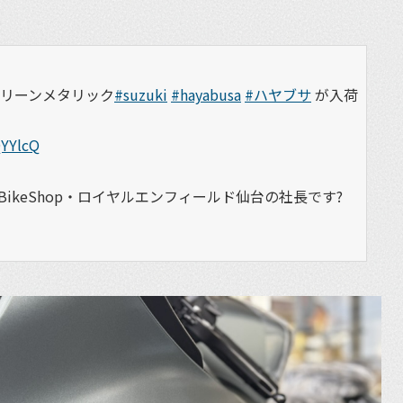
グリーンメタリック
#suzuki
#hayabusa
#ハヤブサ
が入荷
QYYlcQ
BikeShop・ロイヤルエンフィールド仙台の社長です?