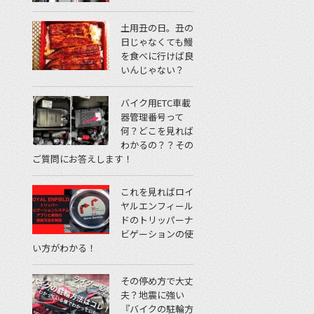
土用丑の日。丑の
日じゃなくても鰻
を食べに行けば良
いんじゃない？
バイク用ETC車載
器管理番号って
何？どこを見れば
わかるの？？その
ご質問にお答えします！
これを見ればロイ
ヤルエンフィール
ドのトリッパーナ
ビゲーションの使
い方がわかる！
その停め方で大丈
夫？地震に強い
『バイクの駐輪方