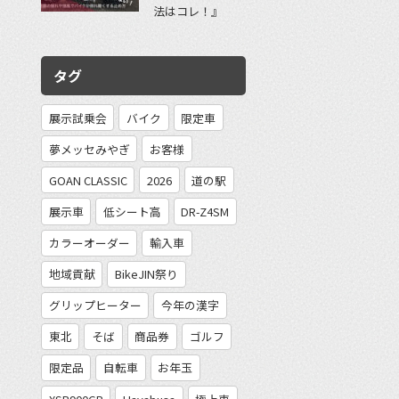
法はコレ！』
タグ
展示試乗会
バイク
限定車
夢メッセみやぎ
お客様
GOAN CLASSIC
2026
道の駅
展示車
低シート高
DR-Z4SM
カラーオーダー
輸入車
地域貢献
BikeJIN祭り
グリップヒーター
今年の漢字
東北
そば
商品券
ゴルフ
限定品
自転車
お年玉