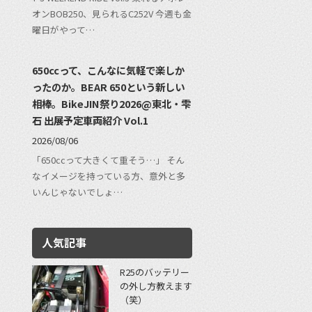
オンBOB250、見られるC252V 今週も金
曜日がやって…
650ccって、こんなに気軽で楽しか
ったのか。BEAR 650という新しい
相棒。BikeJIN祭り2026@東北・雫
石 出展予定車両紹介 Vol.1
2026/08/06
「650ccって大きくて重そう…」 そん
なイメージを持っている方、意外と多
いんじゃないでしょ…
人気記事
R25のバッテリー
の外し方教えます
（笑）