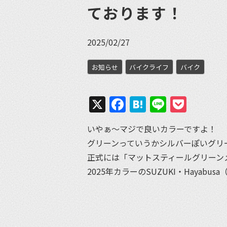
ております！
2025/02/27
お知らせ
バイクライフ
バイク
X
Facebook
Hatena
Line
Pock
いやぁ〜マジで良いカラーですよ！
グリーンっていうかシルバーぽいグリ
正式には「マットスティールグリーン
2025年カラーのSUZUKI・Hayab