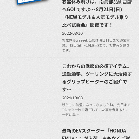
お盆休み明けは、南海部品仙台店
へGO! ですよ〜 8月21日(日)
『NEWモデル＆人気モデル乗り
比べ試乗会』開催です！
2022/08/10
お盆休みweeeek 当店は明日11日まで通常営
業。 12日(金)〜16日(火)まで、お休みを頂き
ます。 …
これからの季節の必須アイテム。
通勤通学、ツーリングに大活躍す
るグリップヒーターのご紹介で
す〜
2024/10/08
秋らしい気温になってきましたね。 先日まで
Tシャツ一枚で過ごしていた事を考えると、
一気に季…
最新のEVスクーター『HONDA
EM1e：』が入荷。まもなくご試