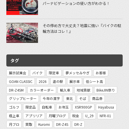
パーナビゲーションの使い方がわかる！
その停め方で大丈夫？地震に強い『バイクの駐
輪方法はコレ！』
タグ
展示試乗会
バイク
限定車
夢メッセみやぎ
お客様
GOAN CLASSIC
2026
道の駅
展示車
低シート高
DR-Z4SM
カラーオーダー
輸入車
地域貢献
BikeJIN祭り
グリップヒーター
今年の漢字
東北
そば
商品券
ゴルフ
限定品
自転車
お年玉
XSR900GP
Hayabusa
極上車
アプリリア
月曜ブログ
税金
U_29
NFR-01
月ブロ
買取
Kuromi
DR-Z4S
DR-Z