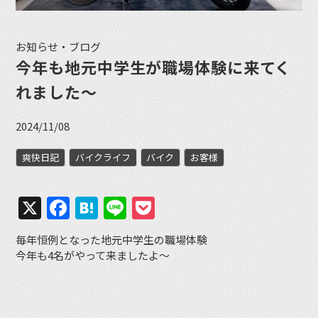
お知らせ・ブログ
今年も地元中学生が職場体験に来てく
れました〜
2024/11/08
爽快日記
バイクライフ
バイク
お客様
X
Facebook
Hatena
Line
Pocket
毎年恒例となった地元中学生の職場体験
今年も4名がやって来ましたよ〜