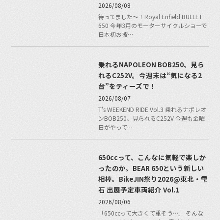
2026/08/08
待ってました〜！Royal Enfield BULLET
650 今年3月のモーターサイクルショーで
日本初お披…
乗れるNAPOLEON BOB250、見ら
れるC252V。今週末は“気になる2
台”をティーズで！
2026/08/07
T's WEEKEND RIDE Vol.3 乗れるナポレオ
ンBOB250、見られるC252V 今週も金曜
日がやって…
650ccって、こんなに気軽で楽しか
ったのか。BEAR 650という新しい
相棒。BikeJIN祭り2026@東北・雫
石 出展予定車両紹介 Vol.1
2026/08/06
「650ccって大きくて重そう…」 そんな