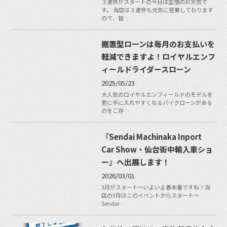
３連休がスタートの今日は生憎のお天気で
す。 当店は３連休も元気に営業しております
ので、皆…
据置型ローンは毎月のお支払いを
軽減できますよ！ロイヤルエンフ
ィールドライダースローン
2025/05/23
大人気のロイヤルエンフィールドのモデルを
更に手に入れやすくなるバイクローンがある
のをご存…
『Sendai Machinaka Inport
Car Show・仙台街中輸入車ショ
ー』へ出展します！
2026/03/01
3月がスタート〜いよいよ春本番ですね！当
店の3月はこのイベントからスタート〜
Sendai…