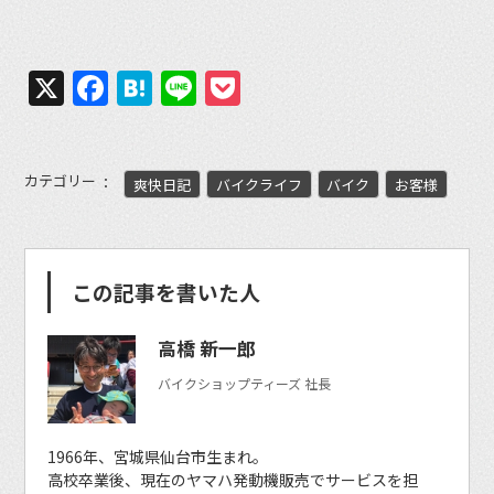
X
Facebook
Hatena
Line
Pocket
カテゴリー
爽快日記
バイクライフ
バイク
お客様
この記事を書いた人
高橋 新一郎
バイクショップティーズ 社長
1966年、宮城県仙台市生まれ。
高校卒業後、現在のヤマハ発動機販売でサービスを担