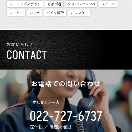
ツーリングスポット
そば街道
クラッシック650
スイーツ
コーヒー
カフェ
バイク買取
カレンダー
お問い合わせ
CONTACT
お電話での問い合わせ
本社センター店
022-727-6737
定休日 ／ 毎週火曜日