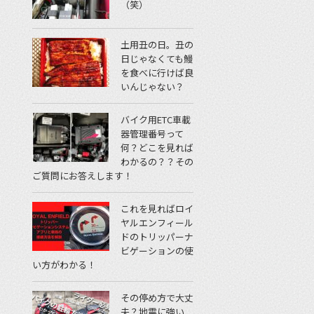
（笑）
土用丑の日。丑の
日じゃなくても鰻
を食べに行けば良
いんじゃない？
バイク用ETC車載
器管理番号って
何？どこを見れば
わかるの？？その
ご質問にお答えします！
これを見ればロイ
ヤルエンフィール
ドのトリッパーナ
ビゲーションの使
い方がわかる！
その停め方で大丈
夫？地震に強い