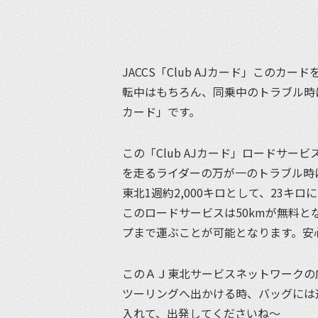
JACCS「Club AJカード」この
転中はもちろん、同乗中のトラブル時に
カード」です。
この「Club AJカード」ロードサ
を走るライダーの万が一のトラブル時
東北1週約2,000キロとして、23キ
このロードサービスは50kmが無料
プまで運ぶことが可能となります。安
このＡＪ東北サービスネットワークの
ツーリングへ出かける時、バッグには道
入れて、出発してくださいね〜