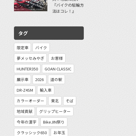
『バイクの駐輪方
法はコレ！』
タグ
限定車
バイク
夢メッセみやぎ
お客様
HUNTER350
GOAN CLASSIC
展示車
2026
道の駅
DR-Z4SM
輸入車
カラーオーダー
東北
そば
地域貢献
グリップヒーター
今年の漢字
BikeJIN祭り
クラッシック650
お年玉