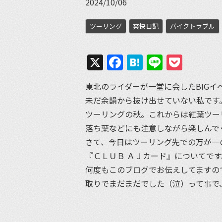
2024/10/06
ツーリング
爽快日記
バイクトラブル
X
Facebook
Hatena
Line
Pock
東北のライダーが一堂に会したBIG
未だ余韻から抜け出せていない私です
ツーリングの秋。これからは紅葉ツー
落ち葉などにも注意しながら楽しんで
さて、今日はツーリング先での万が一
『ＣＬＵＢ ＡＪカード』についてです
何度もこのブログでお伝えしてますの
取りでまだまだでした（泣）って事で