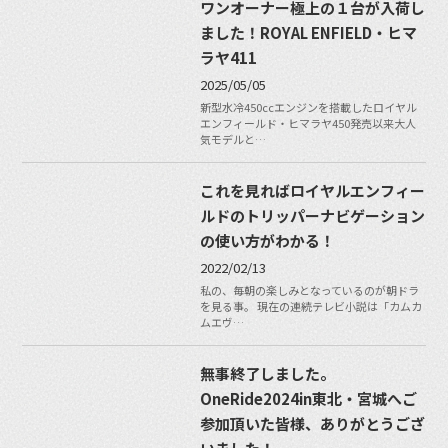
ワンオーナー極上の１台が入荷し
ました！ROYAL ENFIELD・ヒマ
ラヤ411
2025/05/05
新型水冷450ccエンジンを搭載したロイヤル
エンフィールド・ヒマラヤ450発売以来大人
気モデルと…
これを見ればロイヤルエンフィー
ルドのトリッパーナビゲーション
の使い方がわかる！
2022/02/13
私の、毎朝の楽しみとなっているのが朝ドラ
を見る事。 現在の連続テレビ小説は「カムカ
ムエヴ…
無事終了しました。
OneRide2024in東北・宮城へご
参加頂いた皆様、ありがとうござ