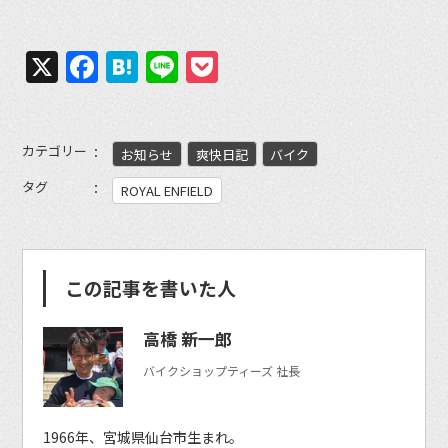
X
Facebook
Hatena
Line
Pocket
カテゴリー
お知らせ
爽快日記
バイク
タグ
ROYAL ENFIELD
この記事を書いた人
高橋 新一郎
バイクショップティーズ 社長
1966年、宮城県仙台市生まれ。