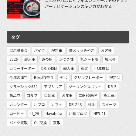
これを見ればロイヤルエンフィールドのトリッ
パーナビゲーションの使い方がわかる！
タグ
展示試乗会
バイク
限定車
夢メッセみやぎ
お客様
2026
展示車
道の駅
足つき性
低シート高
展示会
カラーオーダー
DR-Z4SM
輸入車
東北
地域貢献
今年の漢字
BikeJIN祭り
そば
グリップヒーター
限定品
クラッシック650
アプリリア
ツーリングスポット
DR-Z
商品券
ゴルフ
自転車
お年玉
XSR900GP
極上車
カレンダー
月ブロ
カフェ
DR-Z4S
税金
スイーツ
コーヒー
U_29
Hayabusa
月曜ブログ
NFR-01
バイク買取
OIL交換
買取