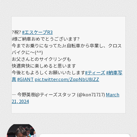
?祝?
#エスケープR3
i様ご納車おめでとうございます?
今までお乗りになってたJr.自転車から卒業し、クロス
バイクに～(^^)
お父さんとのサイクリングも
快適爽快に楽しめると思います
今後ともよろしくお願いいたします
#ティーズ
#納車写
真
#GIANT
pic.twitter.com/ZqpNbU8lZZ
— 今野英樹@ティーズスタッフ (@kon71717)
March
21, 2024