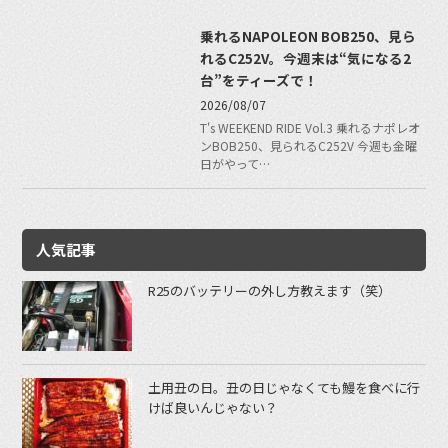
乗れるNAPOLEON BOB250、見ら
れるC252V。今週末は“気になる2
台”をティーズで！
2026/08/07
T's WEEKEND RIDE Vol.3 乗れるナポレオ
ンBOB250、見られるC252V 今週も金曜
日がやって…
人気記事
R25のバッテリーの外し方教えます（笑）
土用丑の日。丑の日じゃなくても鰻を食べに行
けば良いんじゃない？