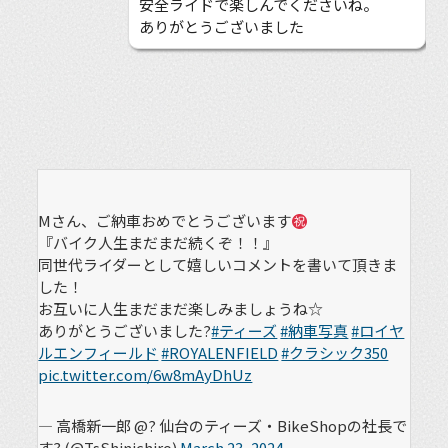
安全ライドで楽しんでくださいね。
ありがとうございました
Mさん、ご納車おめでとうございます
『バイク人生まだまだ続くぞ！！』
同世代ライダーとして嬉しいコメントを書いて頂きま
した！
お互いに人生まだまだ楽しみましょうね☆
ありがとうございました?
#ティーズ
#納車写真
#ロイヤ
ルエンフィールド
#ROYALENFIELD
#クラシック350
pic.twitter.com/6w8mAyDhUz
— 高橋新一郎 @? 仙台のティーズ・BikeShopの社長で
す? (@TsShinichiro)
March 23, 2024