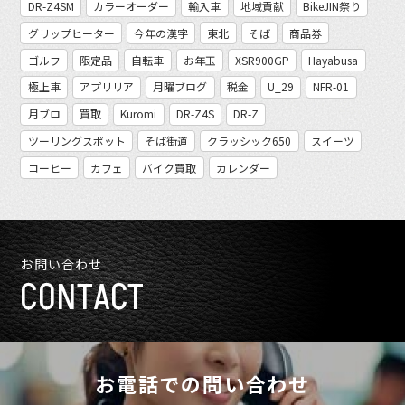
DR-Z4SM
カラーオーダー
輸入車
地域貢献
BikeJIN祭り
グリップヒーター
今年の漢字
東北
そば
商品券
ゴルフ
限定品
自転車
お年玉
XSR900GP
Hayabusa
極上車
アプリリア
月曜ブログ
税金
U_29
NFR-01
月ブロ
買取
Kuromi
DR-Z4S
DR-Z
ツーリングスポット
そば街道
クラッシック650
スイーツ
コーヒー
カフェ
バイク買取
カレンダー
お問い合わせ
CONTACT
お電話での問い合わせ