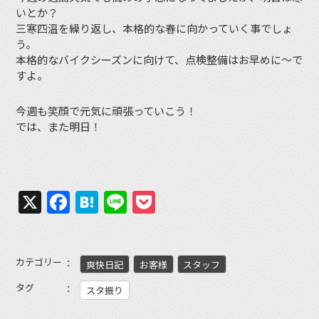
いとか？
三寒四温を繰り返し、本格的な春に向かっていく事でしょ
う。
本格的なバイクシーズンに向けて、点検整備はお早めに〜で
すよ。
今週も笑顔で元気に頑張っていこう！
では、また明日！
X
Facebook
Hatena
Line
Pocket
カテゴリー
爽快日記
お客様
スタッフ
タグ
スタ振り