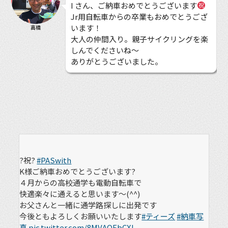
I さん、ご納車おめでとうございます
Jr用自転車からの卒業もおめでとうござ
います！
高橋
大人の仲間入り。親子サイクリングを楽
しんでくださいね〜
ありがとうございました。
?祝?
#PASwith
K様ご納車おめでとうございます?
４月からの高校通学も電動自転車で
快適楽々に通えると思います～(^^)
お父さんと一緒に通学路探しに出発です
今後ともよろしくお願いいたします
#ティーズ
#納車写
真
pic.twitter.com/8MVAOFbCXI