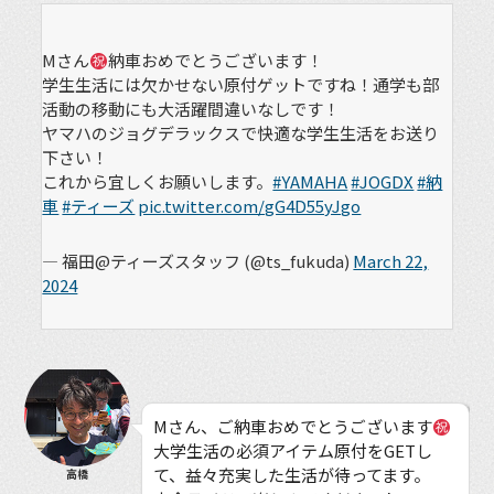
Mさん
納車おめでとうございます！
学生生活には欠かせない原付ゲットですね！通学も部
活動の移動にも大活躍間違いなしです！
ヤマハのジョグデラックスで快適な学生生活をお送り
下さい！
これから宜しくお願いします。
#YAMAHA
#JOGDX
#納
車
#ティーズ
pic.twitter.com/gG4D55yJgo
— 福田@ティーズスタッフ (@ts_fukuda)
March 22,
2024
Mさん、ご納車おめでとうございます
大学生活の必須アイテム原付をGETし
て、益々充実した生活が待ってます。
高橋