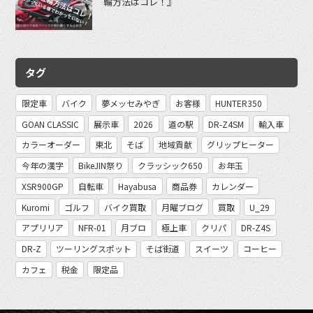
輪方法はコレ！』
タグ
限定車
バイク
夢メッセみやぎ
お客様
HUNTER350
GOAN CLASSIC
展示車
2026
道の駅
DR-Z4SM
輸入車
カラーオーダー
東北
そば
地域貢献
グリップヒーター
今年の漢字
BikeJIN祭り
クラッシック650
お年玉
XSR900GP
自転車
Hayabusa
商品券
カレンダー
Kuromi
ゴルフ
バイク買取
月曜ブログ
買取
U_29
アプリリア
NFR-01
月ブロ
極上車
クリパ
DR-Z4S
DR-Z
ツーリングスポット
そば街道
スイーツ
コーヒー
カフェ
税金
限定品