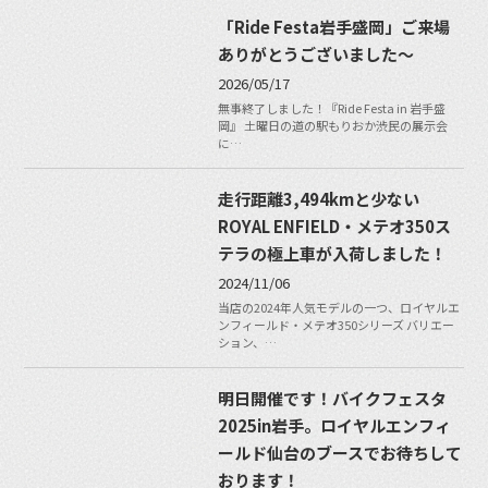
「Ride Festa岩手盛岡」ご来場
ありがとうございました〜
2026/05/17
無事終了しました！『Ride Festa in 岩手盛
岡』 土曜日の道の駅もりおか渋民の展示会
に…
走行距離3,494kmと少ない
ROYAL ENFIELD・メテオ350ス
テラの極上車が入荷しました！
2024/11/06
当店の2024年人気モデルの一つ、ロイヤルエ
ンフィールド・メテオ350シリーズ バリエー
ション、…
明日開催です！バイクフェスタ
2025in岩手。ロイヤルエンフィ
ールド仙台のブースでお待ちして
おります！