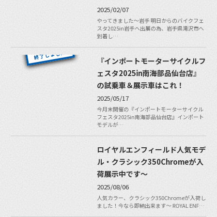
2025/02/07
やってきました〜岩手 明日からのバイクフェ
スタ2025in岩手へ出展の為、岩手県滝沢市へ
到着し…
『インポートモーターサイクルフ
ェスタ2025in南海部品仙台店』
の試乗車＆展示車はこれ！
2025/05/17
今月末開催の『インポートモーターサイクル
フェスタ2025in南海部品仙台店』インポート
モデルが…
ロイヤルエンフィールド人気モデ
ル・クラシック350Chromeが入
荷展示中です〜
2025/08/06
人気カラー、クラシック350Chromeが入荷し
ました！今なら即納出来ます〜 ROYAL ENF…