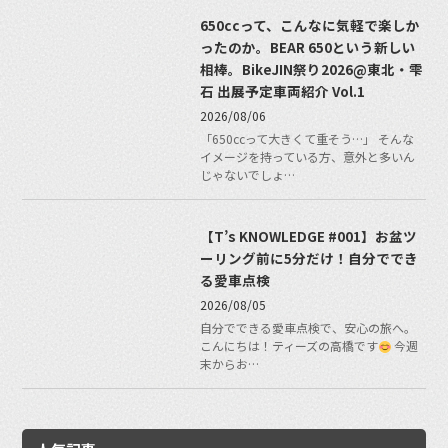
650ccって、こんなに気軽で楽しか
ったのか。BEAR 650という新しい
相棒。BikeJIN祭り2026@東北・雫
石 出展予定車両紹介 Vol.1
2026/08/06
「650ccって大きくて重そう…」 そんな
イメージを持っている方、意外と多いん
じゃないでしょ…
【T’s KNOWLEDGE #001】お盆ツ
ーリング前に5分だけ！自分ででき
る愛車点検
2026/08/05
自分でできる愛車点検で、安心の旅へ。
こんにちは！ティーズの高橋です
今週
末からお…