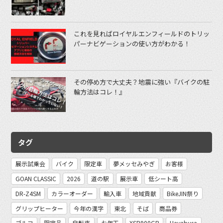
これを見ればロイヤルエンフィールドのトリッ
パーナビゲーションの使い方がわかる！
その停め方で大丈夫？地震に強い『バイクの駐
輪方法はコレ！』
タグ
展示試乗会
バイク
限定車
夢メッセみやぎ
お客様
GOAN CLASSIC
2026
道の駅
展示車
低シート高
DR-Z4SM
カラーオーダー
輸入車
地域貢献
BikeJIN祭り
グリップヒーター
今年の漢字
東北
そば
商品券
ゴルフ
限定品
自転車
お年玉
XSR900GP
Hayabusa