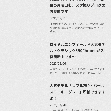
目の月曜日も、スタ振りブログの
お時間です！
2022/07/11
梅雨明けが早いと思っていたら、今週から戻
り梅雨なのだとか？ 週間天気予報は雨マーク
続き。 …
ロイヤルエンフィールド人気モデ
ル・クラシック350Chromeが入
荷展示中です〜
2025/08/06
人気カラー、クラシック350Chromeが入荷し
ました！今なら即納出来ます〜 ROYAL ENF…
人気モデル「レブル250・パール
スモーキーグレー」即納できます
よ！
2024/07/28
人気のモデルは、入荷まで時間がかかるの