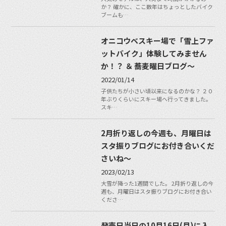
か？ 確かに、ここ数年はちょっとしたバイク
ブームも…
オニコウベスキー場で「雪上ファ
ットバイク」体験してみません
か！？ ＆ 蕎麦曜日ブログ〜
2022/01/14
子供たちが小さい頃以来になるのかな？ ２０
年ぶりくらいにスキー場へ行ってきました。
スキ…
2月折り返しの今週も、月曜日は
スタ振りブログにお付き合いくだ
さいね〜
2023/02/13
大雪が降った1週間でした。 2月折り返しの今
週も、月曜日はスタ振りブログにお付き合い
くださ…
発売日当日の10月16日(月)に入