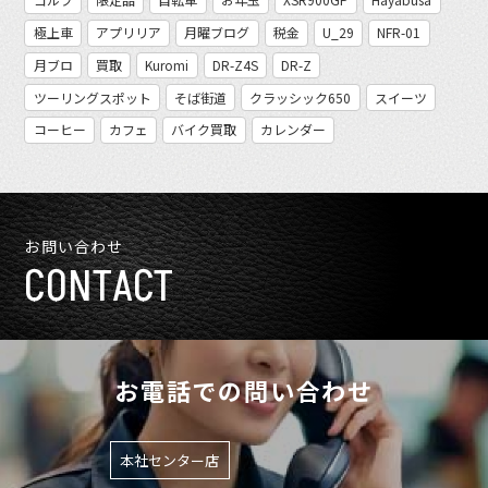
極上車
アプリリア
月曜ブログ
税金
U_29
NFR-01
月ブロ
買取
Kuromi
DR-Z4S
DR-Z
ツーリングスポット
そば街道
クラッシック650
スイーツ
コーヒー
カフェ
バイク買取
カレンダー
お問い合わせ
CONTACT
お電話での問い合わせ
本社センター店