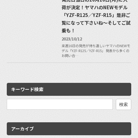
荷が決定！ヤマハのNEWモデル
「YZF-R125／YZF-R15」是非ご
覧になって下さいね〜そしてご試
乗も！
2023/10/12
来週16日の発売が待ち遠しいヤマハのNEWモ
デル「YZF-R125／YZF-R15」 発表から多くの
お問い合…
キーワード検索
検
索:
アーカイブ