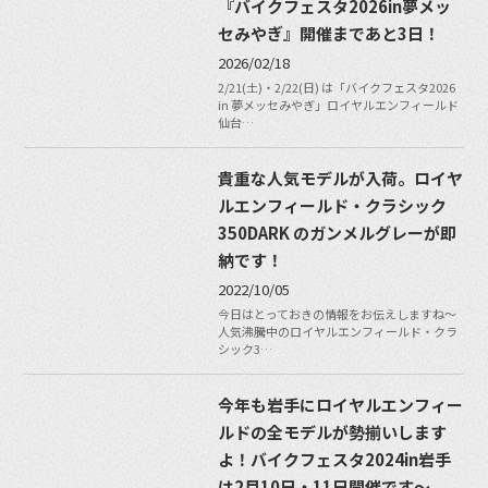
『バイクフェスタ2026in夢メッ
セみやぎ』開催まであと3日！
2026/02/18
2/21(土)・2/22(日) は「バイクフェスタ2026
in 夢メッセみやぎ」ロイヤルエンフィールド
仙台…
貴重な人気モデルが入荷。ロイヤ
ルエンフィールド・クラシック
350DARK のガンメルグレーが即
納です！
2022/10/05
今日はとっておきの情報をお伝えしますね〜
人気沸騰中のロイヤルエンフィールド・クラ
シック3…
今年も岩手にロイヤルエンフィー
ルドの全モデルが勢揃いします
よ！バイクフェスタ2024in岩手
は2月10日・11日開催です〜