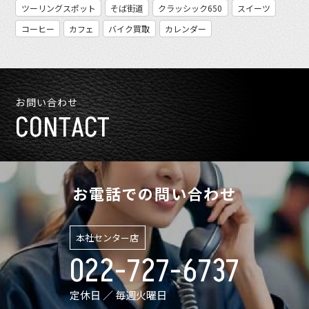
ツーリングスポット
そば街道
クラッシック650
スイーツ
コーヒー
カフェ
バイク買取
カレンダー
お問い合わせ
CONTACT
お電話での問い合わせ
本社センター店
022-727-6737
定休日 ／ 毎週火曜日