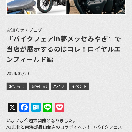
お知らせ・ブログ
『バイクフェアin夢メッセみやぎ』で
当店が展示するのはコレ！ロイヤルエ
ンフィールド編
2024/02/20
お知らせ
爽快日記
バイク
イベント
X
Facebook
Hatena
Line
Pocket
いよいよ今週末開催となりました。
AJ東北と南海部品仙台店のコラボイベント『バイクフェス