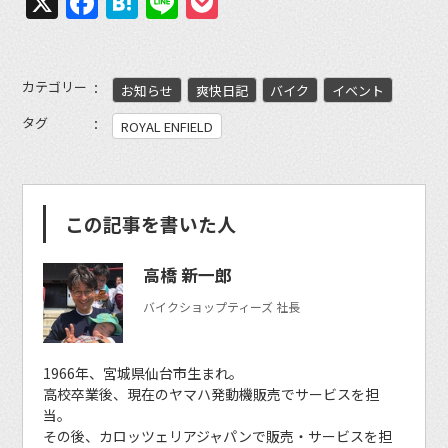
X
Facebook
Hatena
Line
Pocket
カテゴリー
お知らせ
爽快日記
バイク
イベント
タグ
ROYAL ENFIELD
この記事を書いた人
高橋 新一郎
バイクショップティーズ 社長
1966年、宮城県仙台市生まれ。
高校卒業後、現在のヤマハ発動機販売でサービスを担
当。
その後、カロッツェリアジャパンで販売・サービスを担