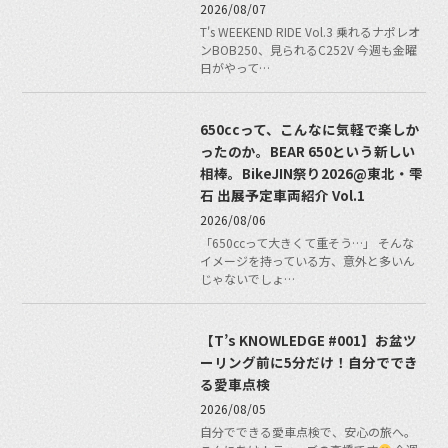
2026/08/07
T's WEEKEND RIDE Vol.3 乗れるナポレオ
ンBOB250、見られるC252V 今週も金曜
日がやって…
650ccって、こんなに気軽で楽しか
ったのか。BEAR 650という新しい
相棒。BikeJIN祭り2026@東北・雫
石 出展予定車両紹介 Vol.1
2026/08/06
「650ccって大きくて重そう…」 そんな
イメージを持っている方、意外と多いん
じゃないでしょ…
【T’s KNOWLEDGE #001】お盆ツ
ーリング前に5分だけ！自分ででき
る愛車点検
2026/08/05
自分でできる愛車点検で、安心の旅へ。