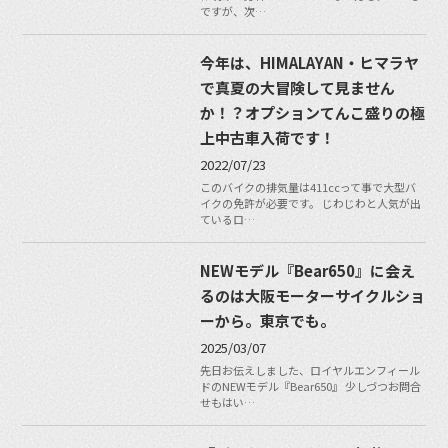
ですが、次…
今年は、HIMALAYAN・ヒマラヤ
で真夏の大冒険して見ません
か！？オプションてんこ盛りの極
上中古車入荷です！
2022/07/23
このバイクの排気量は411ccって事で大型バ
イクの免許が必要です。 じわじわと人気が出
ているロ…
NEWモデル『Bear650』に会え
るのは大阪モーターサイクルショ
ーから。東京でも。
2025/03/07
先日お伝えしました、ロイヤルエンフィール
ドのNEWモデル『Bear650』 少しづつお問合
せもはい…