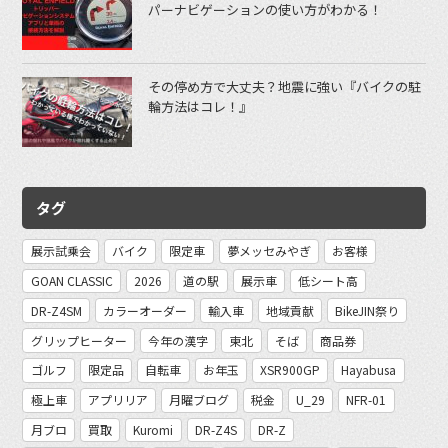
パーナビゲーションの使い方がわかる！
その停め方で大丈夫？地震に強い『バイクの駐
輪方法はコレ！』
タグ
展示試乗会
バイク
限定車
夢メッセみやぎ
お客様
GOAN CLASSIC
2026
道の駅
展示車
低シート高
DR-Z4SM
カラーオーダー
輸入車
地域貢献
BikeJIN祭り
グリップヒーター
今年の漢字
東北
そば
商品券
ゴルフ
限定品
自転車
お年玉
XSR900GP
Hayabusa
極上車
アプリリア
月曜ブログ
税金
U_29
NFR-01
月ブロ
買取
Kuromi
DR-Z4S
DR-Z