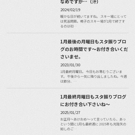
なめですが…（汗）
2024/02/19
暖かな日が続いてますね。 スキー場にとって
は死活問題。鳴子のスキー場が2月で終了す
るのは初…
1月最後の月曜日もスタ振りブロ
グのお時間です〜お付き合いくだ
さいませ。
2023/01/30
1月最終月曜日。 今日もお寒むうございま
す。 午後から一気に降り出しましたね。今週
は節分、…
1月最終月曜日もスタ振りブログ
にお付き合い下さいね〜
2025/01/27
お正月〜あけおめ〜って言っていたら、あっ
という間に1月も最終週に 2025年も光陰矢の
如しのご…