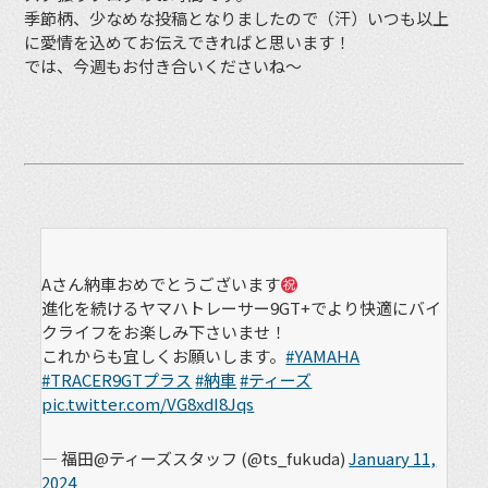
季節柄、少なめな投稿となりましたので（汗）いつも以上
に愛情を込めてお伝えできればと思います！
では、今週もお付き合いくださいね〜
Aさん納車おめでとうございます
進化を続けるヤマハトレーサー9GT+でより快適にバイ
クライフをお楽しみ下さいませ！
これからも宜しくお願いします。
#YAMAHA
#TRACER9GTプラス
#納車
#ティーズ
pic.twitter.com/VG8xdI8Jqs
— 福田@ティーズスタッフ (@ts_fukuda)
January 11,
2024