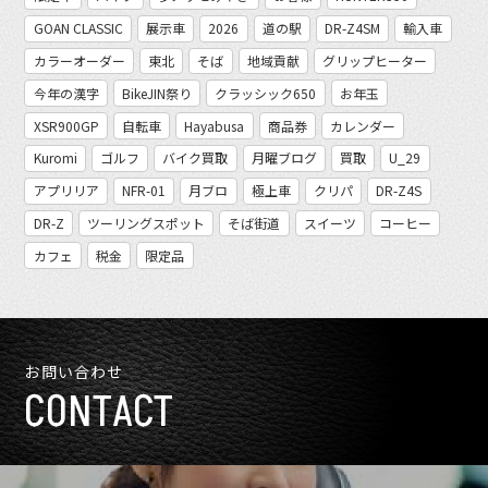
GOAN CLASSIC
展示車
2026
道の駅
DR-Z4SM
輸入車
カラーオーダー
東北
そば
地域貢献
グリップヒーター
今年の漢字
BikeJIN祭り
クラッシック650
お年玉
XSR900GP
自転車
Hayabusa
商品券
カレンダー
Kuromi
ゴルフ
バイク買取
月曜ブログ
買取
U_29
アプリリア
NFR-01
月ブロ
極上車
クリパ
DR-Z4S
DR-Z
ツーリングスポット
そば街道
スイーツ
コーヒー
カフェ
税金
限定品
お問い合わせ
CONTACT