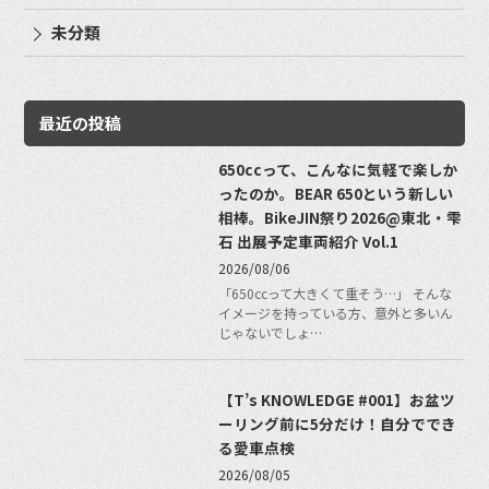
未分類
最近の投稿
650ccって、こんなに気軽で楽しか
ったのか。BEAR 650という新しい
相棒。BikeJIN祭り2026@東北・雫
石 出展予定車両紹介 Vol.1
2026/08/06
「650ccって大きくて重そう…」 そんな
イメージを持っている方、意外と多いん
じゃないでしょ…
【T’s KNOWLEDGE #001】お盆ツ
ーリング前に5分だけ！自分ででき
る愛車点検
2026/08/05