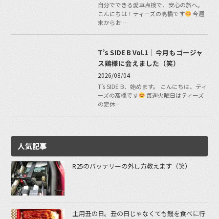
自分でできる愛車点検で、安心の旅へ。
こんにちは！ティーズの高橋です
今週
末からお…
T’s SIDE B Vol.1｜今月もゴージャ
ス鶏様に会えました（笑）
2026/08/04
T’s SIDE B、始めます。 こんにちは、ティ
ーズの髙橋です
毎週火曜日はティーズ
の定休…
人気記事
R25のバッテリーの外し方教えます（笑）
土用丑の日。丑の日じゃなくても鰻を食べに行