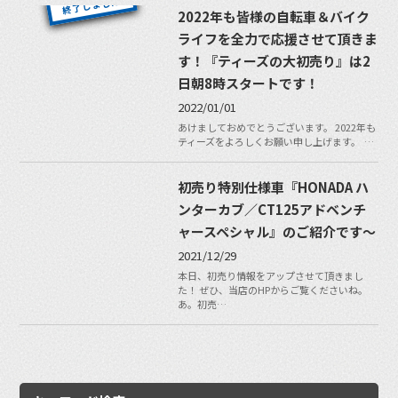
2022年も皆様の自転車＆バイク
ライフを全力で応援させて頂きま
す！『ティーズの大初売り』は2
日朝8時スタートです！
2022/01/01
あけましておめでとうございます。 2022年も
ティーズをよろしくお願い申し上げます。 …
初売り特別仕様車『HONADA ハ
ンターカブ／CT125アドベンチ
ャースペシャル』のご紹介です〜
2021/12/29
本日、初売り情報をアップさせて頂きまし
た！ ぜひ、当店のHPからご覧くださいね。
あ。初売…