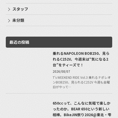
スタッフ
未分類
最近の投稿
乗れるNAPOLEON BOB250、見ら
れるC252V。今週末は“気になる2
台”をティーズで！
2026/08/07
T's WEEKEND RIDE Vol.3 乗れるナポレオ
ンBOB250、見られるC252V 今週も金曜
日がやって…
650ccって、こんなに気軽で楽しか
ったのか。BEAR 650という新しい
相棒。BikeJIN祭り2026@東北・雫