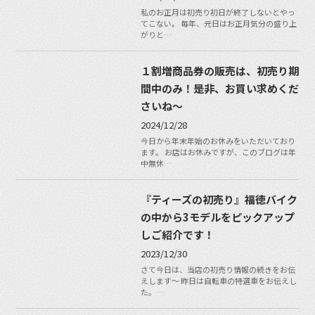
私のお正月は初売り初日が終了しないとやっ
てこない。 毎年、元日はお正月気分の盛り上
がりと…
１割増商品券の販売は、初売り期
間中のみ！是非、お買い求めくだ
さいね〜
2024/12/28
今日から年末年始のお休みをいただいており
ます。 お店はお休みですが、このブログは年
中無休…
『ティーズの初売り』福徳バイク
の中から3モデルをピックアップ
しご紹介です！
2023/12/30
さて今日は、当店の初売り情報の続きをお伝
えします〜 昨日は自転車の特選車をお伝えし
た。 …