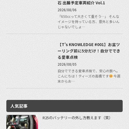
石 出展予定車両紹介 Vol.1
2026/08/06
「650ccって大きくて重そう…」 そんな
イメージを持っている方、意外と多いん
じゃないでしょ…
【T’s KNOWLEDGE #001】お盆ツ
ーリング前に5分だけ！自分ででき
る愛車点検
2026/08/05
自分でできる愛車点検で、安心の旅へ。
こんにちは！ティーズの高橋です
今週
末からお…
人気記事
R25のバッテリーの外し方教えます（笑）