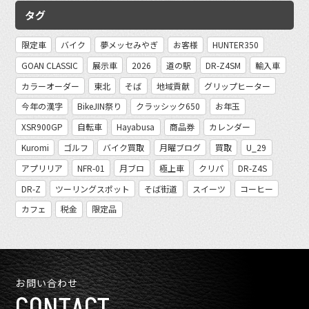
タグ
限定車
バイク
夢メッセみやぎ
お客様
HUNTER350
GOAN CLASSIC
展示車
2026
道の駅
DR-Z4SM
輸入車
カラーオーダー
東北
そば
地域貢献
グリップヒーター
今年の漢字
BikeJIN祭り
クラッシック650
お年玉
XSR900GP
自転車
Hayabusa
商品券
カレンダー
Kuromi
ゴルフ
バイク買取
月曜ブログ
買取
U_29
アプリリア
NFR-01
月ブロ
極上車
クリパ
DR-Z4S
DR-Z
ツーリングスポット
そば街道
スイーツ
コーヒー
カフェ
税金
限定品
お問い合わせ
CONTACT