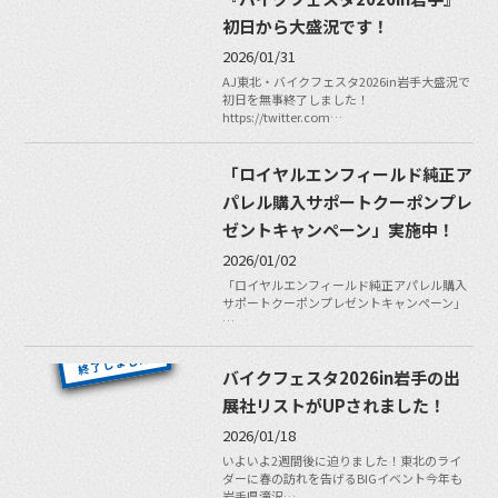
初日から大盛況です！
2026/01/31
AJ東北・バイクフェスタ2026in岩手大盛況で
初日を無事終了しました！
https://twitter.com…
「ロイヤルエンフィールド純正ア
パレル購入サポートクーポンプレ
ゼントキャンペーン」実施中！
2026/01/02
「ロイヤルエンフィールド純正アパレル購入
サポートクーポンプレゼントキャンペーン」
…
バイクフェスタ2026in岩手の出
展社リストがUPされました！
2026/01/18
いよいよ2週間後に迫りました！東北のライ
ダーに春の訪れを告げるBIGイベント今年も
岩手県滝沢…