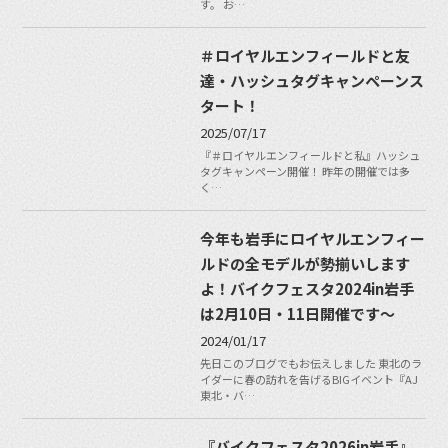
す。 お…
＃ロイヤルエンフィールドと友
達・ハッシュタグキャンペーンス
タート！
2025/07/17
『＃ロイヤルエンフィールドと私』ハッシュ
タグキャンペーン開催！ 昨年の開催では多
く…
今年も岩手にロイヤルエンフィー
ルドの全モデルが勢揃いします
よ！バイクフェスタ2024in岩手
は2月10日・11日開催です〜
2024/01/17
先日このブログでもお伝えしました 東北のラ
イダーに春の訪れを告げるBIGイベント『AJ
東北・バ…
『バイクフェスタ2026in岩手』