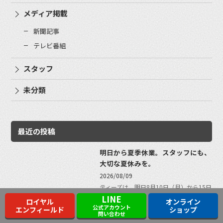
メディア掲載
新聞記事
テレビ番組
スタッフ
未分類
最近の投稿
明日から夏季休業。スタッフにも、
大切な夏休みを。
2026/08/09
ティーズは、明日8月10日（月）から15日
（土）まで、夏季休業をいただきます。
LINE
ロイヤル
オンライン
期間中はご…
公式アカウント
エンフィールド
ショップ
問い合わせ