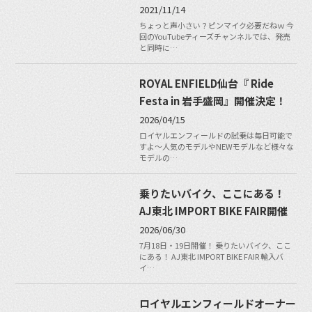
2021/11/14
ちょっと声小さい？ピンマイク必要だねｗ 今
回のYouTubeティーズチャンネルでは、発売
と同時に…
ROYAL ENFIELD仙台『 Ride
Festa in 岩手盛岡』開催決定！
2026/04/15
ロイヤルエンフィールドの試乗は毎日可能で
すよ〜人気のモデルやNEWモデルなど様々な
モデルの…
乗りたいバイク、ここにある！
AJ東北 IMPORT BIKE FAIR開催
2026/06/30
7月18日・19日開催！ 乗りたいバイク、ここ
にある！ AJ東北 IMPORT BIKE FAIR 輸入バ
イ…
ロイヤルエンフィールドオーナー