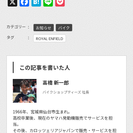
X
Facebook
Hatena
Line
Pocket
カテゴリー
お知らせ
バイク
タグ
ROYAL ENFIELD
この記事を書いた人
高橋 新一郎
バイクショップティーズ 社長
1966年、宮城県仙台市生まれ。
高校卒業後、現在のヤマハ発動機販売でサービスを担
当。
その後、カロッツェリアジャパンで販売・サービスを担