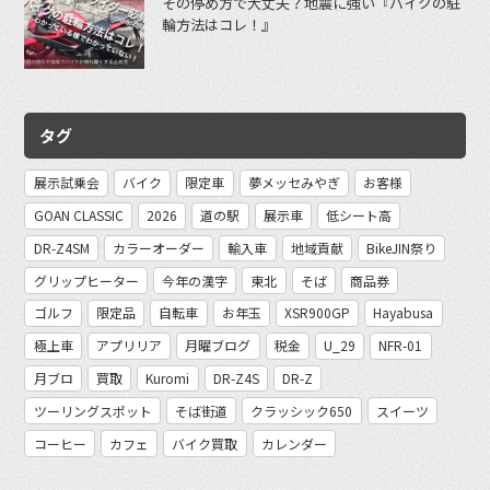
その停め方で大丈夫？地震に強い『バイクの駐
輪方法はコレ！』
タグ
展示試乗会
バイク
限定車
夢メッセみやぎ
お客様
GOAN CLASSIC
2026
道の駅
展示車
低シート高
DR-Z4SM
カラーオーダー
輸入車
地域貢献
BikeJIN祭り
グリップヒーター
今年の漢字
東北
そば
商品券
ゴルフ
限定品
自転車
お年玉
XSR900GP
Hayabusa
極上車
アプリリア
月曜ブログ
税金
U_29
NFR-01
月ブロ
買取
Kuromi
DR-Z4S
DR-Z
ツーリングスポット
そば街道
クラッシック650
スイーツ
コーヒー
カフェ
バイク買取
カレンダー