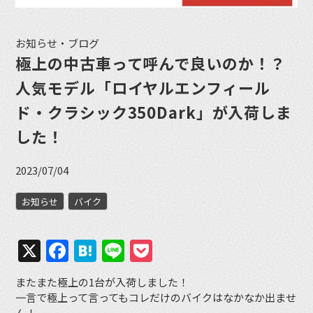
お知らせ・ブログ
極上の中古車って呼んで良いのか！？
人気モデル「ロイヤルエンフィール
ド・クラシック350Dark」が入荷しま
した！
2023/07/04
お知らせ
バイク
X
Facebook
Hatena
Line
Pocket
またまた極上の1台が入荷しました！
一言で極上って言ってもコレだけのバイクはなかなか出ませ
ん！