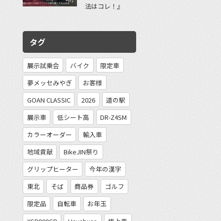
法はコレ！』
タグ
展示試乗会
バイク
限定車
夢メッセみやぎ
お客様
GOAN CLASSIC
2026
道の駅
展示車
低シート高
DR-Z4SM
カラーオーダー
輸入車
地域貢献
BikeJIN祭り
グリップヒーター
今年の漢字
東北
そば
商品券
ゴルフ
限定品
自転車
お年玉