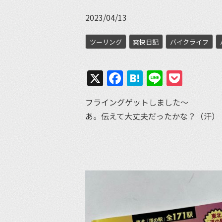
2023/04/13
ツーリング
爽快日記
バイクライフ
X
Facebook
Hatena
Line
Pock
フライングゲットしました〜
あ。伝えて大丈夫だったかな？（汗）