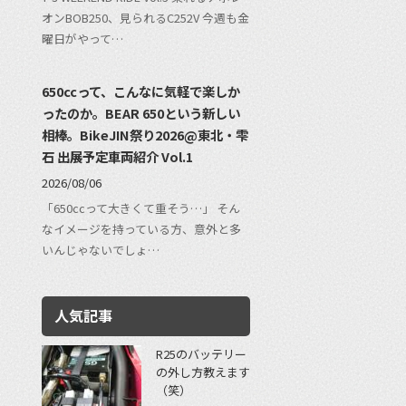
オンBOB250、見られるC252V 今週も金
曜日がやって…
650ccって、こんなに気軽で楽しか
ったのか。BEAR 650という新しい
相棒。BikeJIN祭り2026@東北・雫
石 出展予定車両紹介 Vol.1
2026/08/06
「650ccって大きくて重そう…」 そん
なイメージを持っている方、意外と多
いんじゃないでしょ…
人気記事
R25のバッテリー
の外し方教えます
（笑）