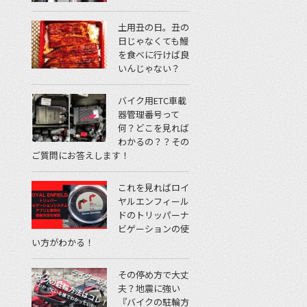
土用丑の日。丑の
日じゃなくても鰻
を食べに行けば良
いんじゃない？
バイク用ETC車載
器管理番号って
何？どこを見れば
わかるの？？その
ご質問にお答えします！
これを見ればロイ
ヤルエンフィール
ドのトリッパーナ
ビゲーションの使
い方がわかる！
その停め方で大丈
夫？地震に強い
『バイクの駐輪方